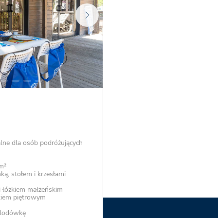
lne dla osób podróżujących
m²
ą, stołem i krzesłami
i łóżkiem małżeńskim
żkiem piętrowym
 lodówkę