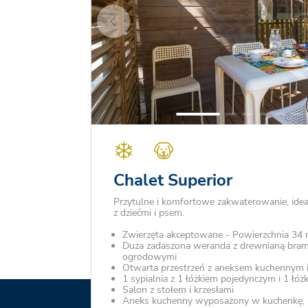
Chalet Superior
Przytulne i komfortowe zakwaterowanie, idea
z dziećmi i psem.
Zwierzęta akceptowane - Powierzchnia 34 
Duża zadaszona weranda z drewnianą bramk
ogrodowymi
Otwarta przestrzeń z aneksem kuchennym 
1 sypialnia z 1 łóżkiem pojedynczym i 1 łó
Salon z stołem i krzesłami
Aneks kuchenny wyposażony w kuchenkę,