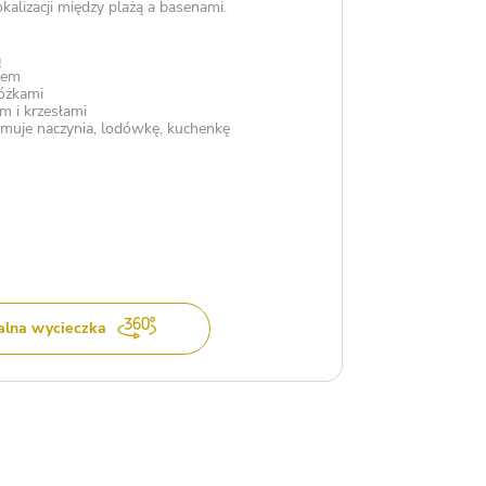
kalizacji między plażą a basenami.
ą
iem
łóżkami
m i krzesłami
muje naczynia, lodówkę, kuchenkę
alna wycieczka