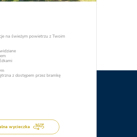
acje na świeżym powietrzu z Twoim
 widziane
iem
łóżkami
ym
trzna z dostępem przez bramkę
alna wycieczka