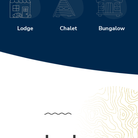
Chalet
Bungalow
Lodge