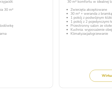
zyjaciół.
30 m² komfortu w idealnej lo
nia 30 m²
Zwierzęta akceptowane
30 m² + weranda z bramk
1 pokój z podwójnym łóżk
1 pokój z 2 pojedynczymi 
 lodówkę
Przestronny salon ze stołe
Kuchnia: wyposażenie obej
tarna
Klimatyzacja/ogrzewanie
Wirtu