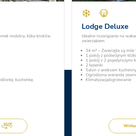
Lodge Deluxe
omek mobilny, kilka kroków
Idealne rozwiązanie na wak
zwierzakiem.
34 m² – Zwierzęta są mile
1 pokój z podwójnym łóżk
1 pokój z 2 pojedynczymi 
2 łazienki
Salon z aneksem kuchenn
Ogrodzona weranda zewnę
odówkę, kuchenkę,
Klimatyzacja/ogrzewanie
Wirtu