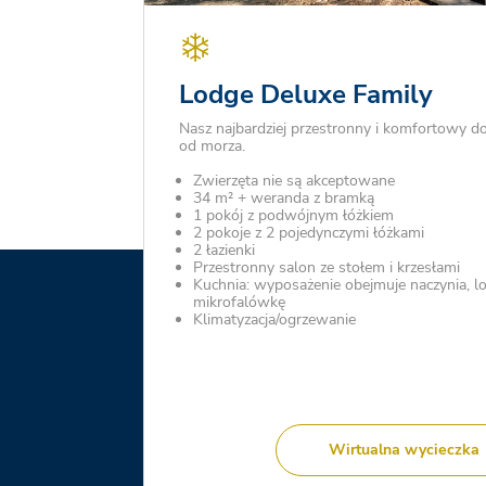
Lodge Deluxe Family
Nasz najbardziej przestronny i komfortowy d
od morza.
Zwierzęta nie są akceptowane
34 m² + weranda z bramką
1 pokój z podwójnym łóżkiem
2 pokoje z 2 pojedynczymi łóżkami
2 łazienki
Przestronny salon ze stołem i krzesłami
Kuchnia: wyposażenie obejmuje naczynia, l
mikrofalówkę
Klimatyzacja/ogrzewanie
Wirtualna wycieczka