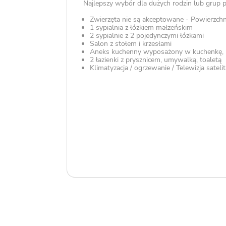
Najlepszy wybór dla dużych rodzin lub grup pr
Zwierzęta nie są akceptowane - Powierzch
1 sypialnia z łóżkiem małżeńskim
2 sypialnie z 2 pojedynczymi łóżkami
Salon z stołem i krzesłami
Aneks kuchenny wyposażony w kuchenkę,
2 łazienki z prysznicem, umywalką, toaletą
Klimatyzacja / ogrzewanie / Telewizja sateli