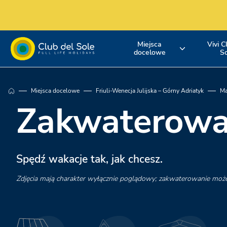
Miejsca
Vivi C
docelowe
S
Żyj swoim
Gdzie chcesz
Odkryj nasz
Miejsca docelowe
Friuli-Wenecja Julijska – Górny Adriatyk
Ma
urlopem z Club
pojechać na
usługi
Zakwaterowa
del Sole
wakacje?
Spędź wakacje tak, jak chcesz.
Zdjęcia mają charakter wyłącznie poglądowy; zakwaterowanie moż