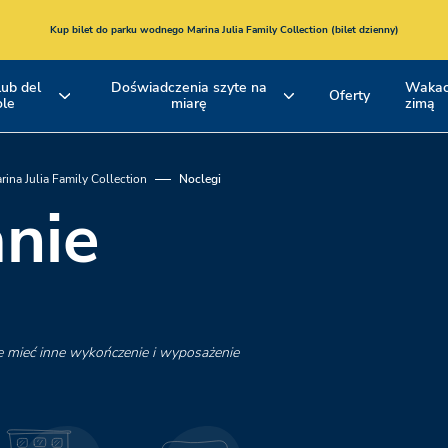
Kup bilet do
parku wodnego
Marina Julia Family Collection
(bilet dzienny)
lub del
Doświadczenia szyte na
Wakac
Oferty
ole
miarę
zimą
e
Pakiet hotelowy
Noclegi
EMILIA ROMAGNA
TOSKANIA
Romagna
Maremma
i Bolonia
i Versilia
rina Julia Family Collection
Noclegi
nie
Aktywne doświadczenia i wycieczki
Baseny
rowerowe
Spina Adventures
Plaże
Rozrywka
e mieć inne wykończenie i wyposażenie
Restauracje