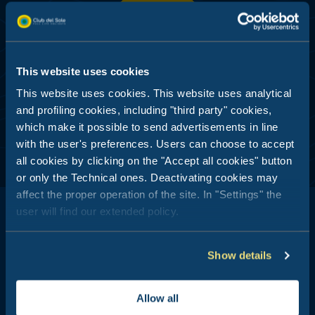
Einreichen
DEDIZIERTE ANGEBOTE - PROFILING UND
DATENANALYSE
This website uses cookies
Ich stimme zu
This website uses cookies. This website uses analytical
and profiling cookies, including "third party" cookies,
which make it possible to send advertisements in line
with the user's preferences. Users can choose to accept
all cookies by clicking on the "Accept all cookies" button
or only the Technical ones. Deactivating cookies may
affect the proper operation of the site. In "Settings" the
user will find our extended policy.
Show details
Club del Sole ist ein Synonym für Urlaub im Freien: 29
Feriendörfer nur einen Steinwurf vom Meer entfernt, in den
Bergen, an den Küsten der beliebtesten und bekanntesten
Allow all
Sommerziele Italiens und der ganzen Welt.