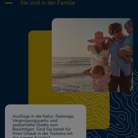
Sie sind in der Familie
Ausflüge in die Natur, Radwege,
Vergnügungsparks und
zauberhafte Städte zum
Besichtigen: Sind Sie bereit für
Ihren Urlaub in der Toskana mit
der ganzen Familie?