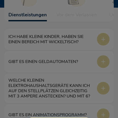
Dienstleistungen
Vor dem Verlassen
Unt
ICH HABE KLEINE KINDER, HABEN SIE
EINEN BEREICH MIT WICKELTISCH?
Ja, in den Sanitäranlagen finden Sie einen schönen
GIBT ES EINEN GELDAUTOMATEN?
Wickelraum.
WELCHE KLEINEN
Nein.
ELEKTROHAUSHALTSGERÄTE KANN ICH
AUF DEN STELLPLÄTZEN GLEICHZEITIG
MIT 3 AMPERE ANSTECKEN? UND MIT 6?
3 Ampere: Licht und Kühlschrank. 6 Ampere: Licht,
GIBT ES EIN ANIMATIONSPROGRAMM?
Kühlschrank und Kaffeemaschine.