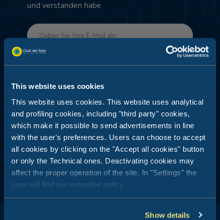
und verstanden habe
Einreichen
This website uses cookies
This website uses cookies. This website uses analytical
DEDIZIERTE ANGEBOTE - PROFILING UND
and profiling cookies, including "third party" cookies,
DATENANALYSE
which make it possible to send advertisements in line
Ich stimme zu
with the user's preferences. Users can choose to accept
all cookies by clicking on the "Accept all cookies" button
or only the Technical ones. Deactivating cookies may
affect the proper operation of the site. In "Settings" the
user will find our extended policy.
Show details