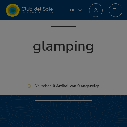
DE
DE
IT
Machen Sie beim neuen Treueprogramm mit: Sie könnten unglaubliche Preise erhalten!
EN
FR
glamping
PL
NL
Sie haben
0 Artikel von 0 angezeigt.