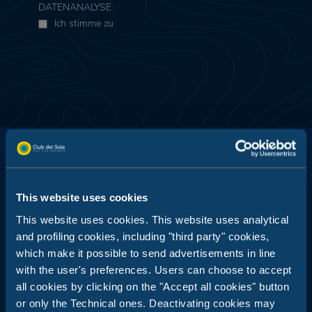
DATENANALYSE
Ich stimme zu
This website uses cookies
Club del Sole ist ein Synonym für Urlaub im Freien: 29
This website uses cookies. This website uses analytical
Feriendörfer nur einen Steinwurf vom Meer entfernt, in den
Bergen, an den Küsten der beliebtesten und bekanntesten
and profiling cookies, including "third party" cookies,
Sommerziele Italiens und der ganzen Welt.
which make it possible to send advertisements in line
with the user's preferences. Users can choose to accept
Booking Center:
+39 0543 24108
all cookies by clicking on the "Accept all cookies" button
or only the Technical ones. Deactivating cookies may
Reiseveranstalter und Agenturen: