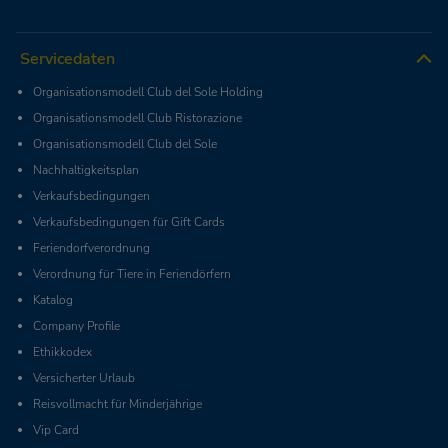
Servicedaten
Organisationsmodell Club del Sole Holding
Organisationsmodell Club Ristorazione
Organisationsmodell Club del Sole
Nachhaltigkeitsplan
Verkaufsbedingungen
Verkaufsbedingungen für Gift Cards
Feriendorfverordnung
Verordnung für Tiere in Feriendörfern
Katalog
Company Profile
Ethikkodex
Versicherter Urlaub
Reisvollmacht für Minderjährige
Vip Card