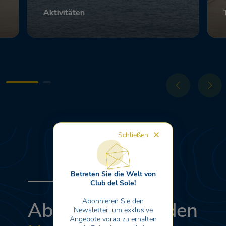
Aktivitäten
Scopri
Schließen
Betreten Sie die Welt von
Club del Sole!
Abonnieren Sie den
Abonnieren Sie den
Newsletter, um exklusive
Angebote vorab zu erhalten