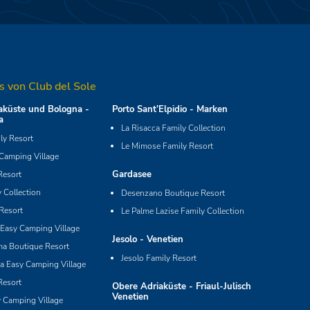
s von Club del Sole
küste und Bologna -
Porto Sant’Elpidio - Marken
a
La Risacca Family Collection
y Resort
Le Mimose Family Resort
 Camping Village
Gardasee
Resort
 Collection
Desenzano Boutique Resort
Resort
Le Palme Lazise Family Collection
Easy Camping Village
Jesolo - Venetien
ma Boutique Resort
Jesolo Family Resort
ia Easy Camping Village
Resort
Obere Adriaküste - Friaul-Julisch
Venetien
y Camping Village