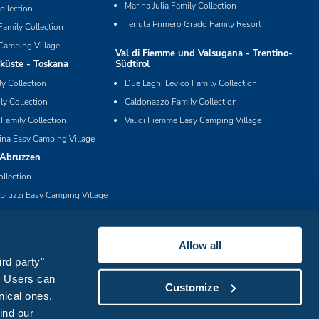
Marina Julia Family Collection
ollection
Tenuta Primero Grado Family Resort
Family Collection
Camping Village
Val di Fiemme und Valsugana - Trentino-
küste - Toskana
Südtirol
ly Collection
Due Laghi Levico Family Collection
ly Collection
Caldonazzo Family Collection
 Family Collection
Val di Fiemme Easy Camping Village
ina Easy Camping Village
 Abruzzen
ollection
bruzzi Easy Camping Village
Allow all
ird party"
s. Users can
Customize
nical ones.
find our