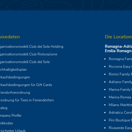
vicedaten
Die Location
Romagna-Adria
ganisationsmodell Club del Sole Holding
Emilia Romagn
ganisationsmodell Club Ristorazione
Romagna Famil
ganisationsmodell Club del Sole
Riccione Easy
chhaltigkeitsplan
Rimini Family 
rkaufsbedingungen
Adriano Family
rkaufsbedingungen für Gift Cards
Marina Family 
riendorfverordnung
Marina Romea 
rordnung für Tiere in Feriendörfern
Milano Maritti
talog
Adriatico Cerv
mpany Profile
Pini Boutique 
hikkodex
Rivaverde Eas
rsicherter Urlaub