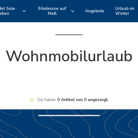
del Sole
Erlebnisse auf
Urlaub im
Angebote
leben
Maß
Winter
ie
Hotel Formel
Schwimmbäder
EMILIA ROMAGNA
TOSKANA
Romagna-
Süd- und
Adriaküste
Nordküste
und
Aktive Erlebnisse und Fahrradtouren
Unsere Unterkünfte
Wohnmobilurlaub
Bologna
ungen
Spina Adventures
Strände
Animation
Sie haben
0 Artikel von 0 angezeigt.
Restaurants