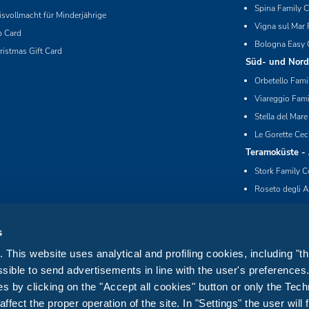
Spina Family C
isvollmacht für Minderjährige
Vigna sul Mar 
p Card
Bologna Easy 
ristmas Gift Card
Süd- und Nord
Orbetello Fami
Viareggio Fami
Stella del Mare
Le Gorette Cec
Teramoküste -
Stork Family C
Roseto degli A
s
This website uses analytical and profiling cookies, including "th
sible to send advertisements in line with the user's preference
s by clicking on the "Accept all cookies" button or only the Tech
fect the proper operation of the site. In "Settings" the user will 