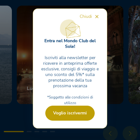
Chiudi
Entra nel Mondo Club del
Sole!
Iscriviti alla newsletter per
ricevere in anteprima offerte
esclusive, consigli di viaggio e
uno sconto del 5%* sulla
prenotazione della tua
prossima vacanza
Luoghi da visitare
Scopri
*Soggetto alle condizioni di
utilizzo
Voglio iscrivermi