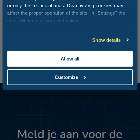
Jij kiest zelf hoe je je dag aan zee
or only the Technical ones. Deactivating cookies may
doorbrengt!
affect the proper operation of the site. In "Settings" the
user will find our extended policy.
Een enorm strand, vol dingen die je kunt doen, maar ook
perfect om te ontspannen.
Show details
Allow all
Customize
Meld je aan voor de