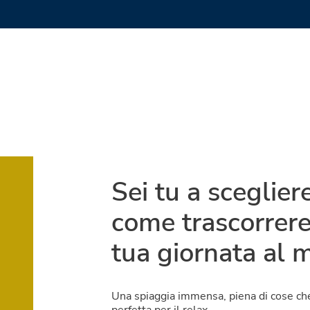
Sei tu a sceglier
come trascorrere
tua giornata al 
Una spiaggia immensa, piena di cose ch
perfetta per il relax.