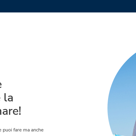
e
 la
mare!
e puoi fare ma anche