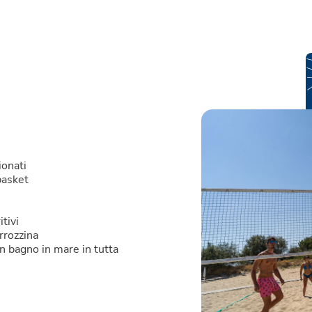
ionati
basket
itivi
rrozzina
un bagno in mare in tutta