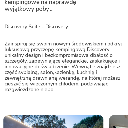
kempingowe na naprawdę
wyjątkowy pobyt.
Le Mimose Family Resort
Discovery Suite - Discovery
Stork Family Collection
Zainspiruj się swoim nowym środowiskiem i odkryj
luksusową przyczepę kempingową Discovery:
Caldonazzo Family Collection
unikalny design i bezkompromisowa dbałość o
szczegóły, zapewniające eleganckie, zaskakujące i
innowacyjne doświadczenie. Wewnątrz znajdziesz
część sypialną, salon, łazienkę, kuchnię i
Rimini Family Resort
zewnętrzną drewnianą werandę, na której możesz
cieszyć się wieczornym chłodem, podziwiając
rozgwieżdżone niebo.
Vigna sul Mar Family Collection
Romagna Family Resort