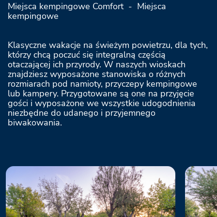
Le Gorette Cecina Easy Camping Village
Miejsca kempingowe Comfort - Miejsca
kempingowe
Orbetello Family Collection
Klasyczne wakacje na świeżym powietrzu, dla tych,
którzy chcą poczuć się integralną częścią
otaczającej ich przyrody. W naszych wioskach
Rimini Family Resort
znajdziesz wyposażone stanowiska o różnych
rozmiarach pod namioty, przyczepy kempingowe
lub kampery. Przygotowane są one na przyjęcie
gości i wyposażone we wszystkie udogodnienia
niezbędne do udanego i przyjemnego
biwakowania.