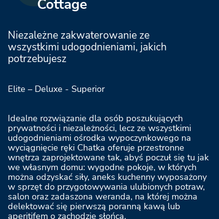
Cottage
Viareggio Family Collection
Niezależne zakwaterowanie ze
wszystkimi udogodnieniami, jakich
potrzebujesz
Vigna sul Mar Family Collection
Elite – Deluxe - Superior
Caldonazzo Family Collection
Idealne rozwiązanie dla osób poszukujących
prywatności i niezależności, lecz ze wszystkimi
Romagna Family Resort
udogodnieniami ośrodka wypoczynkowego na
wyciągnięcie ręki Chatka oferuje przestronne
wnętrza zaprojektowane tak, abyś poczuł się tu jak
we własnym domu: wygodne pokoje, w których
Adriano Family Collection
można odzyskać siły, aneks kuchenny wyposażony
w sprzęt do przygotowywania ulubionych potraw,
salon oraz zadaszona weranda, na której można
delektować się pierwszą poranną kawą lub
Marina Julia Family Collection
aperitifem o zachodzie słońca.