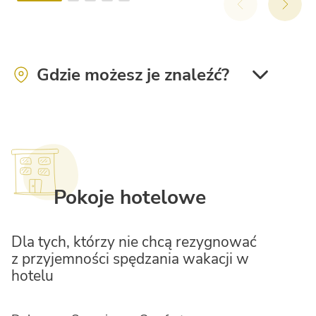
Gdzie możesz je znaleźć?
Stork Family Collection
Desenzano Boutique Resort
Pokoje hotelowe
La Risacca Family Collection
Dla tych, którzy nie chcą rezygnować
z przyjemności spędzania wakacji w
hotelu
Le Mimose Family Resort