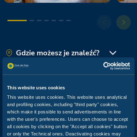
Le Gorette Cecina Easy Camping Village
Roseto degli Abruzzi Easy Camping Village
Gdzie możesz je znaleźć?
Adriano Family Collection
This website uses cookies
This website uses cookies. This website uses analytical
Spina Family Collection
Bungalow
and profiling cookies, including "third party" cookies,
which make it possible to send advertisements in line
with the user's preferences. Users can choose to accept
Orbetello Family Collection
Przytulne wille dla tych, którzy
all cookies by clicking on the "Accept all cookies" button
kochają praktyczność nawet na
or only the Technical ones. Deactivating cookies may