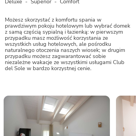
Deluxe - Superior - Comfort
Jesolo Family Resort
Możesz skorzystać z komfortu spania w
prawdziwym pokoju hotelowym lub wybrać domek
Marina Julia Family Collection
z samą częścią sypialną i łazienką: w pierwszym
przypadku masz możliwość korzystania ze
wszystkich usług hotelowych, ale pośrodku
naturalnego otoczenia naszych wiosek; w drugim
Le Gorette Cecina Easy Camping Village
przypadku możesz zagwarantować sobie
niezależne wakacje ze wszystkimi usługami Club
del Sole w bardzo korzystnej cenie.
Le Palme Lazise Family Collection