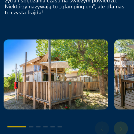
życia i spędzania czasu na świeżym powietrzu.
Niektórzy nazywają to „glampingiem”, ale dla nas
La Risacca Family Collection
to czysta frajda!
Tenuta Primero Grado Family Resort
Marina Julia Family Collection
Adriano Family Collection
Orbetello Family Collection
Le Palme Lazise Family Collection