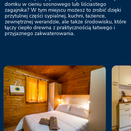
domku w cieniu sosnowego lub liściastego
Riccione Easy Camping Village
zagajnika? W tym miejscu możesz to zrobić dzięki
przytulnej części sypialnej, kuchni, łazience,
zewnętrznej werandzie, ale także środowisku, które
Rivaverde Easy Camping Village
łączy ciepło drewna z praktycznością łatwego i
przyjaznego zakwaterowania.
Due Laghi Levico Family Collection
Val di Fiemme Easy Camping Village
Stella del Mare Family Collection
Milano Marittima Boutique Resort
Marina Romea Easy Camping Village