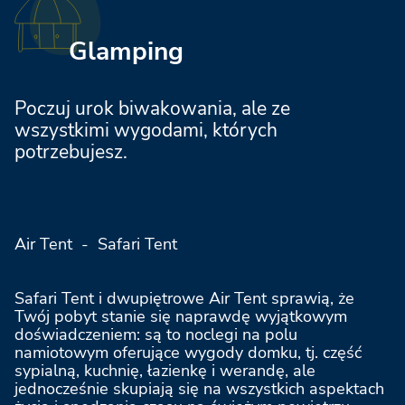
Spina Family Collection
Glamping
Marina Romea Easy Camping Village
Poczuj urok biwakowania, ale ze
wszystkimi wygodami, których
potrzebujesz.
Stork Family Collection
Le Mimose Family Resort
Air Tent - Safari Tent
Bologna Easy Camping Village
Safari Tent i dwupiętrowe Air Tent sprawią, że
Twój pobyt stanie się naprawdę wyjątkowym
doświadczeniem: są to noclegi na polu
namiotowym oferujące wygody domku, tj. część
Milano Marittima Boutique Resort
sypialną, kuchnię, łazienkę i werandę, ale
jednocześnie skupiają się na wszystkich aspektach