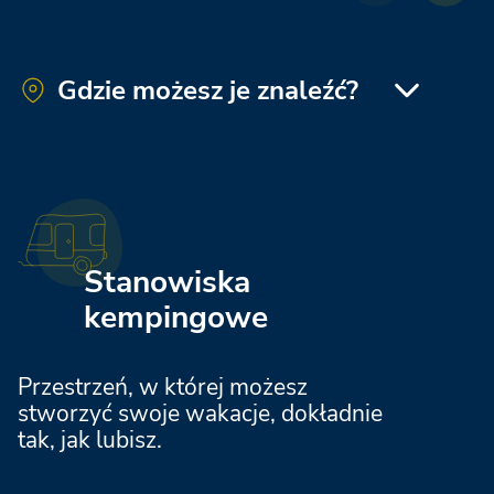
Gdzie możesz je znaleźć?
Roseto degli Abruzzi Easy Camping Village
Romagna Family Resort
Stanowiska
kempingowe
Spina Family Collection
Przestrzeń, w której możesz
stworzyć swoje wakacje, dokładnie
La Risacca Family Collection
tak, jak lubisz.