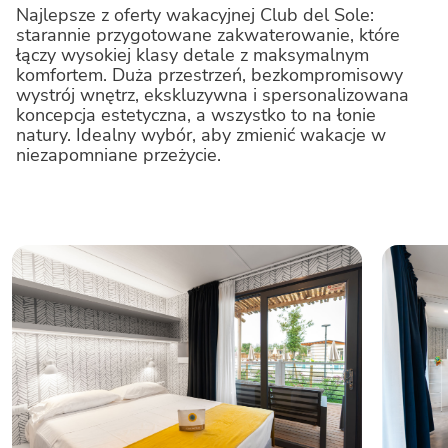
Najlepsze z oferty wakacyjnej Club del Sole:
starannie przygotowane zakwaterowanie, które
łączy wysokiej klasy detale z maksymalnym
Rivaverde Easy Camping Village
komfortem. Duża przestrzeń, bezkompromisowy
wystrój wnętrz, ekskluzywna i spersonalizowana
koncepcja estetyczna, a wszystko to na łonie
Marina Romea Easy Camping Village
natury. Idealny wybór, aby zmienić wakacje w
niezapomniane przeżycie.
Vigna sul Mar Family Collection
Spina Family Collection
Val di Fiemme Easy Camping Village
Caldonazzo Family Collection