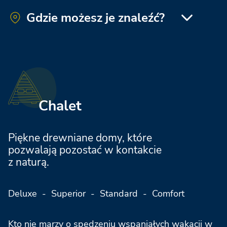
Gdzie możesz je znaleźć?
Bologna Easy Camping Village
Tenuta Primero Grado Family Resort
Tenuta Primero Grado Family Resort
La Risacca Family Collection
Chalet
Adriatico Cervia Easy Camping Village
Piękne drewniane domy, które
pozwalają pozostać w kontakcie
z naturą.
Jesolo Family Resort
Deluxe - Superior - Standard - Comfort
Le Mimose Family Resort
Kto nie marzy o spędzeniu wspaniałych wakacji w