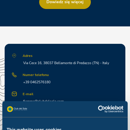
Dowiedz się więcej
Adres
Via Cece 16, 38037 Bellamonte di Predazzo (TN) - Italy
Numer telefonu
+39 0462576180
E-mail
fiemme@clubdelsole.com
Okres otwarcia
28 maja 2026 r. – 14 września 2026 r.
17 grudnia 2026 r. – 11 stycznia 2027 r.
This website uses cookies