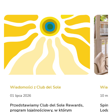
Wiadomości z Club del Sole
Wiadom
01 lipca 2026
10 mar
Przedstawiamy Club del Sole Rewards,
Spina 
program lojalnościowy, w którym
Lodge 