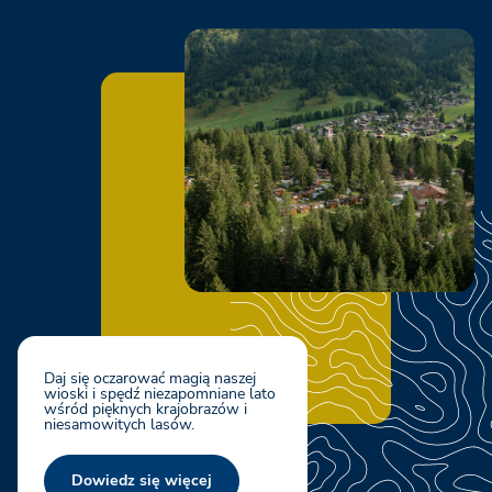
Daj się oczarować magią naszej
wioski i spędź niezapomniane lato
wśród pięknych krajobrazów i
niesamowitych lasów.
Dowiedz się więcej