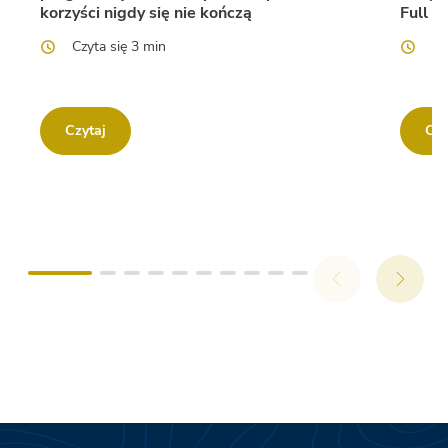
korzyści nigdy się nie kończą
Full L
Czyta się 3 min
Cz
Czytaj
Czy