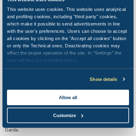
Mapa wioski
This website uses cookies. This website uses analytical
Wyświetl
and profiling cookies, including "third party" cookies,
which make it possible to send advertisements in line
with the user's preferences. Users can choose to accept
all cookies by clicking on the "Accept all cookies" button
or only the Technical ones. Deactivating cookies may
affect the proper operation of the site. In "Settings" the
user will find our extended policy.
Val di Fiemme
Easy
Camping Village
Show details
Allow all
Wioska znajduje się w Trydencie-Górnej Adydze, 55 km
od Bolzano, 62 km od Pergine Valsugana, 75 km od
Customize
Levico Terme, 80 km od Trydentu i 129 km od Riva del
Garda.