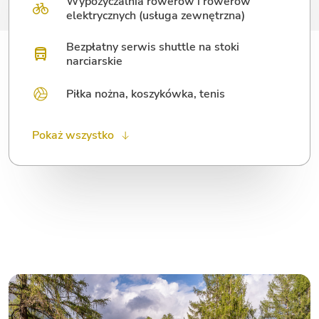
Wypożyczalnia rowerów i rowerów
elektrycznych (usługa zewnętrzna)
Bezpłatny serwis shuttle na stoki
narciarskie
Piłka nożna, koszykówka, tenis
Pralnia
Wi-Fi (obszary publiczne)
Strefa fitness
Teren spacerowy dla psów
Wycieczki
Pokaż wszystko