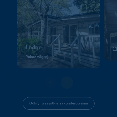
Lodge
C
Pokaż więcej
Po
Odkryj wszystkie zakwaterowania