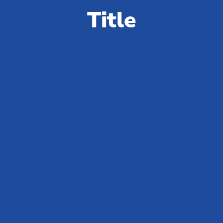
Pytania
Title
i
odpowiedzi
Potrzebujesz więcej informacji na temat Marina
Julia Family Collection?
Przejdź do FAQ