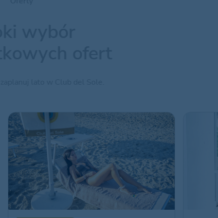
Oferty
oki wybór
tkowych ofert
 zaplanuj lato w Club del Sole.