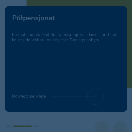
Pełne wyżywienie
i lunch lub
Usługa pełnego wyżywienia pozwala połączyć wszys
.
posiłki dnia z Twoim urlopem na cały okres pobytu.
Dowiedz się więcej