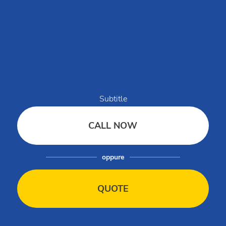
Club del Sole jest synonimem wakacji na świeżym powietrzu: 29
wiosek wakacyjnych położonych o krok od morza, w górach,
wzdłuż wybrzeży najpopularniejszych włoskich letnich
miejscowości wypoczynkowych.
Centrala rezerwacji:
+39 0543 24108
Dla agencji i touroperatorów:
Subtitle
+39 0543 1908711
(pon.-pt. / 09:00-18:00)
Grupy i MICE:
CALL NOW
+39 0543 1908740
(pon.-pt. / 09:00-18:00)
Partnerzy i dostawcy:
+39 0543 371100
(pon.-pt. / 09:00-18:00)
oppure
Kim jesteśmy
QUOTE
Wiadomości z Club del Sole
Ty żyjesz Club Del Sole
FAQ