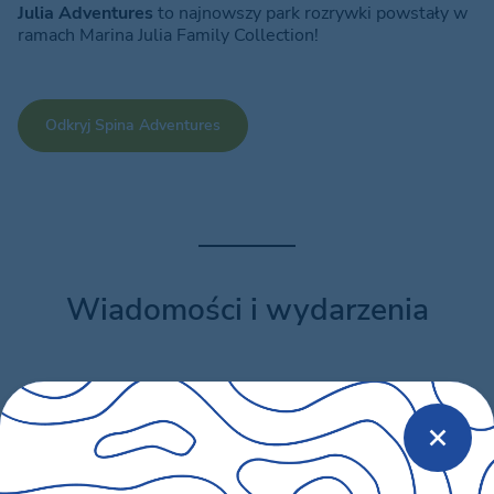
Julia Adventures
to najnowszy park rozrywki powstały w
ramach Marina Julia Family Collection!
Odkryj Spina Adventures
Wiadomości i wydarzenia