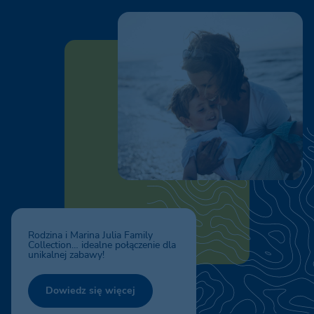
Natura i Teren
Natura, która nas otacza, jest
dobrem dla duszy.
Dowiedz się więcej