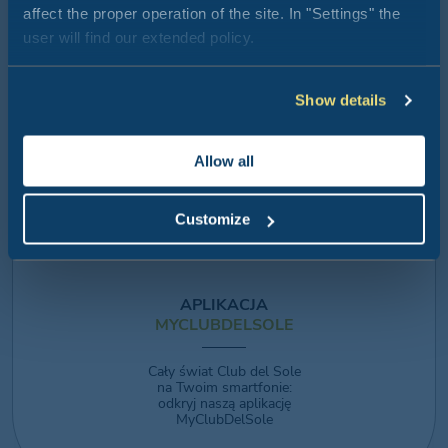
wakacjami dzięki
affect the proper operation of the site. In "Settings" the
bezgotówkowym
user will find our extended policy.
płatnościom w Club del
Sole
Dowiedz się więcej
Show details
Allow all
Customize
APLIKACJA
MYCLUBDELSOLE
Cały świat Club del Sole
na Twoim smartfonie:
odkryj naszą aplikację
MyClubDelSole