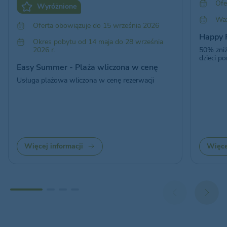
Ofe
Wyróżnione
Waż
Oferta obowiązuje do 15 września 2026
Happy 
Okres pobytu od 14 maja do 28 września
2026 r.
50% zniż
dzieci po
Easy Summer - Plaża wliczona w cenę
Usługa plażowa wliczona w cenę rezerwacji
Więcej informacji
Więce