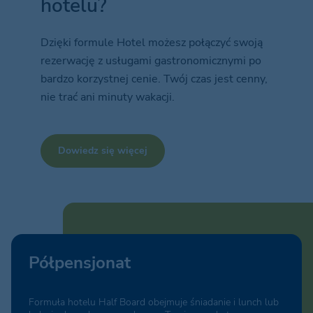
hotelu?
Dzięki formule Hotel możesz połączyć swoją
rezerwację z usługami gastronomicznymi po
bardzo korzystnej cenie. Twój czas jest cenny,
nie trać ani minuty wakacji.
Dowiedz się więcej
Półpensjonat
Formuła hotelu Half Board obejmuje śniadanie i lunch lub