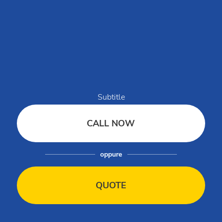
wiosek wakacyjnych położonych o krok od morza, w górach,
wzdłuż wybrzeży najpopularniejszych włoskich letnich
miejscowości wypoczynkowych.
Centrala rezerwacji:
+39 0543 24108
Dla agencji i touroperatorów:
+39 0543 1908711
(pon.-pt. / 09:00-18:00)
Grupy i MICE:
Subtitle
+39 0543 1908740
(pon.-pt. / 09:00-18:00)
Partnerzy i dostawcy:
CALL NOW
+39 0543 371100
(pon.-pt. / 09:00-18:00)
Kim jesteśmy
oppure
Wiadomości z Club del Sole
Ty żyjesz Club Del Sole
QUOTE
FAQ
Współpracuj z nami