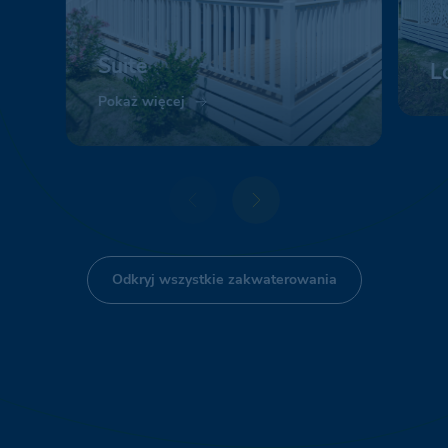
Suite
L
Pokaż więcej
Po
Odkryj wszystkie zakwaterowania