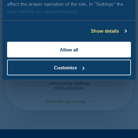
affect the proper operation of the site. In "Settings" the
user will find our extended policy.
Show details
Allow all
APLIKACJA
MYCLUBDELSOLE
Customize
Cały świat Club del Sole
na Twoim smartfonie:
odkryj naszą aplikację
MyClubDelSole
Dowiedz się więcej