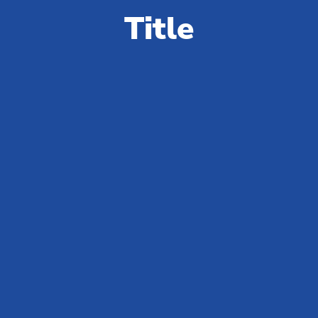
i
odpowiedzi
Title
Potrzebujesz więcej informacji na temat Vigna
sul Mar Family Collection?
Przejdź do FAQ
Club del Sole jest synonimem wakacji na świeżym powietrzu: 29