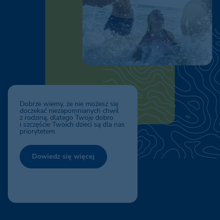
Dobrze wiemy, że nie możesz się
doczekać niezapomnianych chwil
z rodziną, dlatego Twoje dobro
i szczęście Twoich dzieci są dla nas
priorytetem.
Dowiedz się więcej