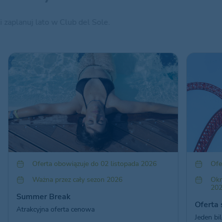
i zaplanuj lato w Club del Sole.
Oferta obowiązuje do 02 listopada 2026
Ofe
Ważna przez cały sezon 2026
Okr
202
Summer Break
Oferta 
Atrakcyjna oferta cenowa
Jeden bi