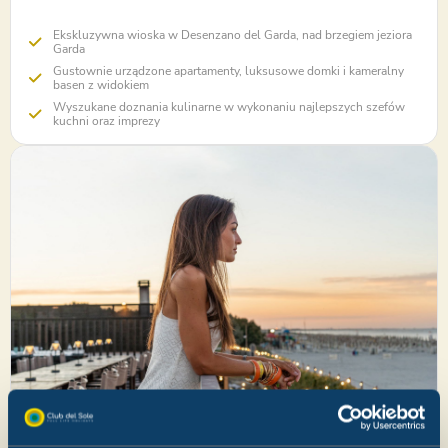
Ekskluzywna wioska w Desenzano del Garda, nad brzegiem jeziora
Garda
Gustownie urządzone apartamenty, luksusowe domki i kameralny
basen z widokiem
Wyszukane doznania kulinarne w wykonaniu najlepszych szefów
kuchni oraz imprezy