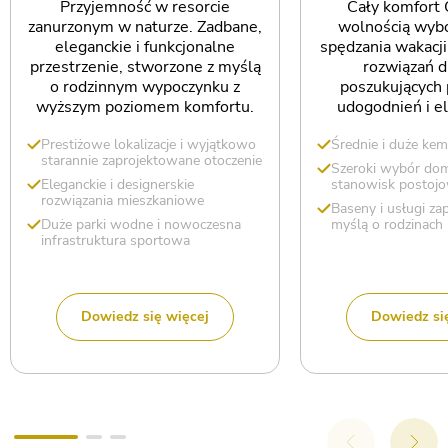
Przyjemność w resorcie
Cały komfort 
zanurzonym w naturze. Zadbane,
wolnością wyb
eleganckie i funkcjonalne
spędzania wakacj
przestrzenie, stworzone z myślą
rozwiązań d
o rodzinnym wypoczynku z
poszukujących 
wyższym poziomem komfortu.
udogodnień i el
Prestiżowe lokalizacje i wyjątkowo
Średnie i duże kem
starannie zaprojektowane otoczenie
Szeroki wybór do
Eleganckie i designerskie
stanowisk postoj
rozwiązania mieszkaniowe
Baseny i usługi za
Duże parki wodne i nowoczesna
myślą o rodzinach
infrastruktura sportowa
Dowiedz się więcej
Dowiedz si