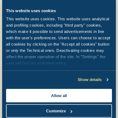
Pini Boutique Resort
This website uses cookies
Punta Marina - Ravenna
This website uses cookies. This website uses analytical
Wspaniała wioska na plaży we współpracy z Sentido, położona
and profiling cookies, including "third party" cookies,
bezpośrednio na plaży Punta Marina
which make it possible to send advertisements in line
with the user's preferences. Users can choose to accept
Wioska nadmorska z ekskluzywnymi kwaterami, kilka kroków od
all cookies by clicking on the "Accept all cookies" button
plaży
Wioska dla par i rodzin poszukujących oryginalnych doświadczeń
or only the Technical ones. Deactivating cookies may
wellness
affect the proper operation of the site. In "Settings" the
Duży taras panoramiczny z widokiem na morze – idealne miejsce na
user will find our extended policy.
aperitivo o zachodzie słońca
Show details
Allow all
Customize