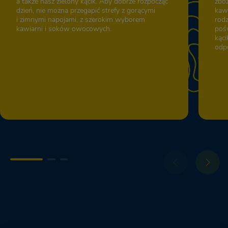
a także nasz zielony kącik. Aby dobrze rozpocząć
zbóż
dzień, nie można przegapić strefy z gorącymi
kawa
i zimnymi napojami, z szerokim wyborem
rod
kawiarni i soków owocowych.
poś
kąci
odpo