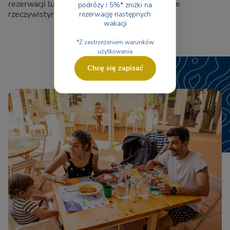
rezerwacji lub zarezerwować ją online w czasie
podróży i 5%* zniżki na
rzeczywistym.
rezerwację następnych
wakacji
*Z zastrzeżeniem warunków
użytkowania
Chcę się zapisać