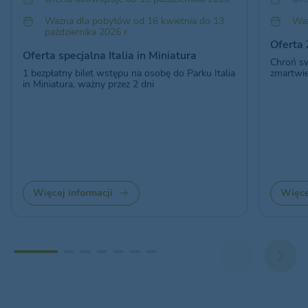
Ważna dla pobytów od 16 kwietnia do 13
Waż
października 2026 r.
Oferta 
Oferta specjalna Italia in Miniatura
Chroń sw
1 bezpłatny bilet wstępu na osobę do Parku Italia
zmartwień
in Miniatura, ważny przez 2 dni
Więcej informacji
Więce