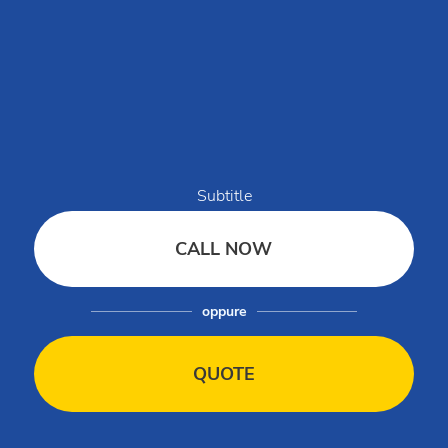
Miejsca docelowe
Romagna i Bolonia – Emilia-Romania
Romagna Family Resort
Riccione Easy Camping Village
Rimini Family Resort
Adriano Family Collection
Subtitle
Marina Family Resort
Marina Romea Easy Camping Village
CALL NOW
Milano Marittima Boutique Resort
Adriatico Cervia Easy Camping Village
oppure
Pini Boutique Resort
Rivaverde Easy Camping Village
Spina Family Collection
QUOTE
Vigna sul Mar Family Collection
Bologna Easy Camping Village
Maremma i Versilia – Toskania