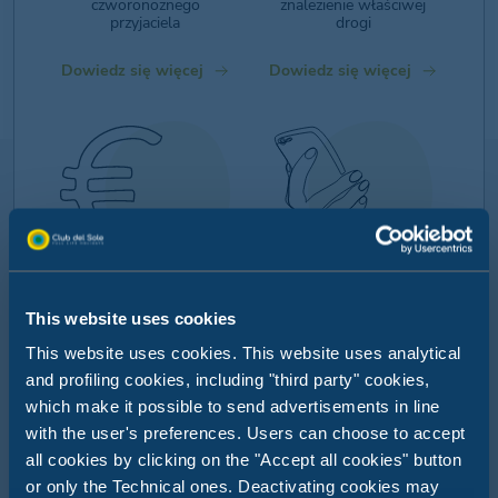
czworonożnego
znalezienie właściwej
przyjaciela
drogi
Dowiedz się więcej
Dowiedz się więcej
MÓJ INTELIGENTNY
APLIKACJA
This website uses cookies
PIENIĄDZ
MYCLUBDELSOLE
BRANSOLETKA
This website uses cookies. This website uses analytical
Cały świat Club del Sole
and profiling cookies, including "third party" cookies,
na Twoim smartfonie:
Ciesz się beztroskimi
which make it possible to send advertisements in line
odkryj naszą aplikację
wakacjami dzięki
MyClubDelSole
bezgotówkowym
with the user's preferences. Users can choose to accept
płatnościom w Club del
all cookies by clicking on the "Accept all cookies" button
Sole
or only the Technical ones. Deactivating cookies may