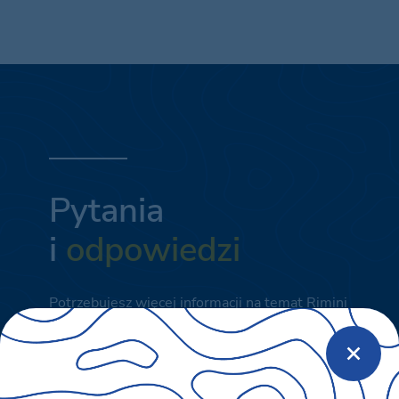
Pytania
i
odpowiedzi
Potrzebujesz więcej informacji na temat Rimini
Family Resort?