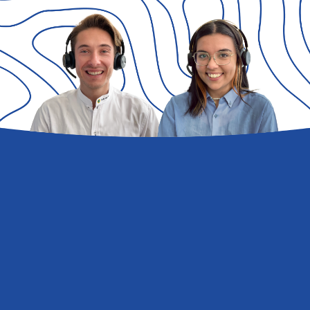
Przejdź do FAQ
Club del Sole jest synonimem wakacji na świeżym powietrzu: 29
wiosek wakacyjnych położonych o krok od morza, w górach,
wzdłuż wybrzeży najpopularniejszych włoskich letnich
miejscowości wypoczynkowych.
Centrala rezerwacji:
+39 0543 24108
Dla agencji i touroperatorów:
+39 0543 1908711
(pon.-pt. / 09:00-18:00)