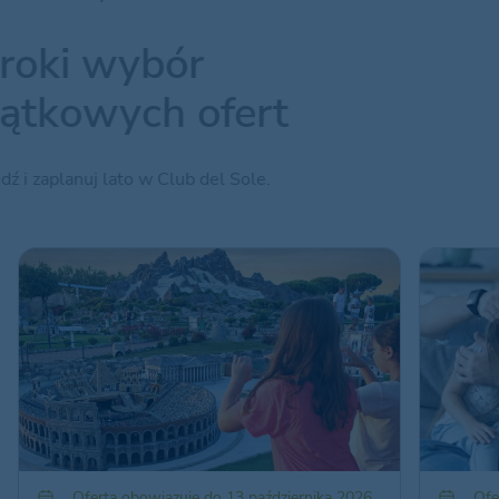
roki wybór
ątkowych ofert
dź i zaplanuj lato w Club del Sole.
Oferta obowiązuje do 13 października 2026
Ofe