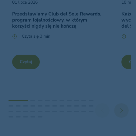
01 lipca 2026
18 maj
Przedstawiamy Club del Sole Rewards,
Każdy 
program lojalnościowy, w którym
wyciec
korzyści nigdy się nie kończą
del So
Czyta się 3 min
Cz
Czytaj
Czy