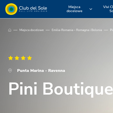
Miejsca
Vivi C
docelowe
S
Żyj swoim
Gdzie chcesz
Odkryj nasz
Miejsca docelowe
Emilia-Romania – Romagna i Bolonia
Pi
urlopem z Club
pojechać na
usługi
del Sole
wakacje?
Punta Marina - Ravenna
Pini Boutiqu