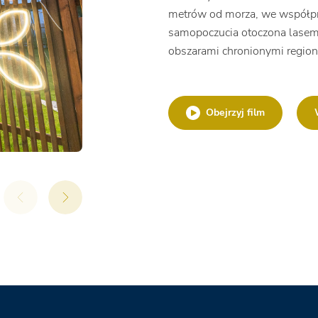
metrów od morza, we współpra
samopoczucia otoczona lasem
obszarami chronionymi regi
Obejrzyj film