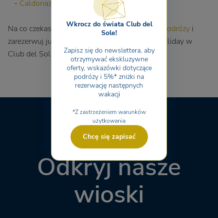
-
Caldonazzo Family Collection
.
Wkrocz do świata Club del
Na co czekasz? Wybierz swój wymarzony
cel podróży
i
Sole!
zarezerwuj już teraz swoje wakacje Full Life Holiday w
Zapisz się do newslettera, aby
Club del Sole!
otrzymywać ekskluzywne
oferty, wskazówki dotyczące
podróży i 5%* zniżki na
rezerwację następnych
wakacji
*Z zastrzeżeniem warunków
użytkowania
Chcę się zapisać
Odkryj nasze
wioski