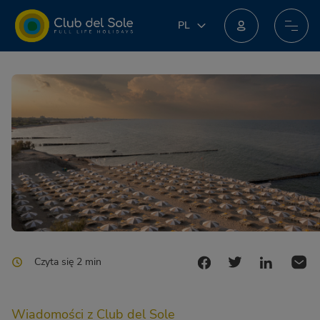
PL
PL
IT
Dołącz do nowego programu lojalnościowego: możesz zdobyć niesamowite nagrody!
EN
DE
FR
NL
Czyta się 2 min
Wiadomości z Club del Sole