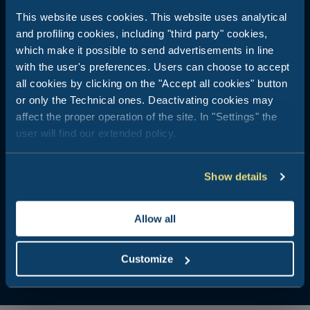
Stork Family Collection
This website uses cookies. This website uses analytical
and profiling cookies, including "third party" cookies,
Roseto degli Abruzzi - Abruzzo
which make it possible to send advertisements in line
Eine malerische Landschaft zwischen Meer und Bergen: Stork
with the user's preferences. Users can choose to accept
Family Collection und die Abruzzen warten auf Sie für einen
all cookies by clicking on the "Accept all cookies" button
unvergesslichen Urlaub
or only the Technical ones. Deactivating cookies may
affect the proper operation of the site. In "Settings" the
Der Traum vom Schlafen am Meer und im grünen Herzen der
Abruzzen
user will find our extended policy.
Moderne Lodges, nur wenige Meter vom Strand entfernt
Wasserpark für Erwachsene und Kinder, halb-olympisches
Schwimmbecken und hauseigenes Restaurant
Show details
Allow all
Customize