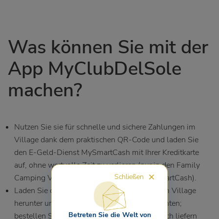
Was können Sie mit der
App MyClubDelSole
machen?
Nutzen Sie sie für schnelle und sichere Zahlungen im
Village dank dem praktischen QR-Code und laden Sie
den E-Geld-Dienst MySmartCash mit Ihrer Kreditkarte
auf, ohne wertvolle Zeit zu verlieren (nur in den Family
Schließen
Camping Villages mit E-Geld-Dienst MySmartCash).
Laden Sie die Speisekarte des Restaurants im Village
herunter und teilen Sie sie mit wem Sie möchten;
Betreten Sie die Welt von
bestellen Sie Ihr Gericht und lassen Sie es sich liefern