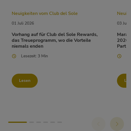
Neuigkeiten vom Club del Sole
Neuigk
01 Juli 2026
03 Juni
Vorhang auf für Club del Sole Rewards,
Marato
das Treueprogramm, wo die Vorteile
2026 i
niemals enden
Partne
Lesezeit: 3 Min
Le
Lesen
Le