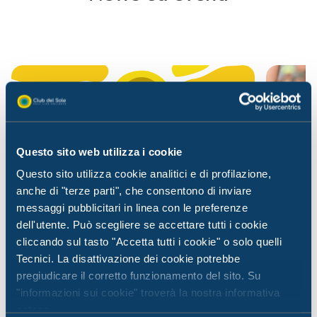
Questo sito web utilizza i cookie
Questo sito utilizza cookie analitici e di profilazione,
anche di "terze parti", che consentono di inviare
messaggi pubblicitari in linea con le preferenze
dell'utente. Può scegliere se accettare tutti i cookie
cliccando sul tasto "Accetta tutti i cookie" o solo quelli
Tecnici. La disattivazione dei cookie potrebbe
News da Club del Sole
News d
pregiudicare il corretto funzionamento del sito. Su
"informazioni sui cookie" troverà la nostra informativa
01 luglio 2026
03 giu
estesa.