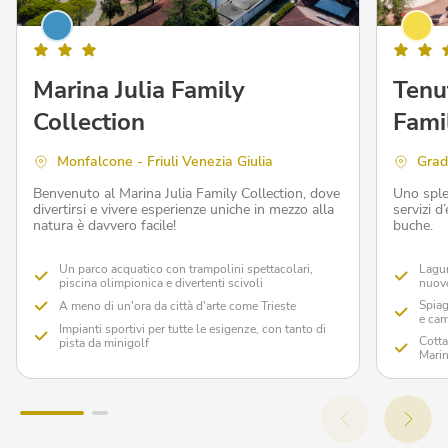
Marina Julia Family
Tenu
Collection
Fami
Monfalcone - Friuli Venezia Giulia
Grado
Benvenuto al Marina Julia Family Collection, dove
Uno sple
divertirsi e vivere esperienze uniche in mezzo alla
servizi 
natura è davvero facile!
buche.
Un parco acquatico con trampolini spettacolari,
Lagun
piscina olimpionica e divertenti scivoli
nuovo
Spiag
A meno di un'ora da città d'arte come Trieste
e cam
Impianti sportivi per tutte le esigenze, con tanto di
Cotta
pista da minigolf
Mari