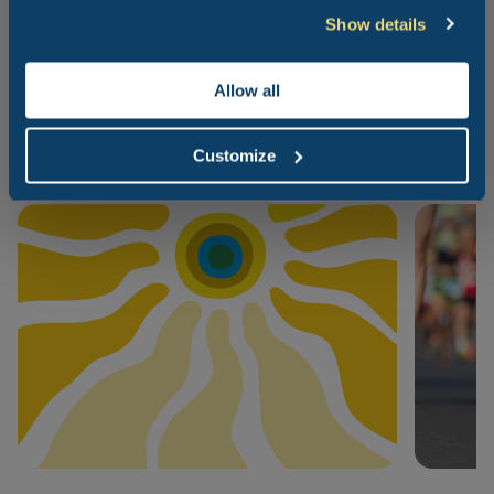
Show details
Allow all
Lesen Sie auch...
Customize