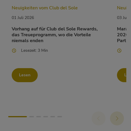
Neuigkeiten vom Club del Sole
Neuigk
01 Juli 2026
03 Juni
Vorhang auf für Club del Sole Rewards,
Marato
das Treueprogramm, wo die Vorteile
2026 i
niemals enden
Partne
Lesezeit: 3 Min
Le
Lesen
Le