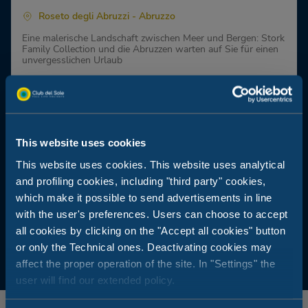
Roseto degli Abruzzi - Abruzzo
Eine malerische Landschaft zwischen Meer und Bergen: Stork
Family Collection und die Abruzzen warten auf Sie für einen
unvergesslichen Urlaub
Der Traum vom Schlafen am Meer und im grünen Herzen der
Abruzzen
Moderne Lodges, nur wenige Meter vom Strand entfernt
Wasserpark für Erwachsene und Kinder, halb-olympisches
Schwimmbecken und hauseigenes Restaurant
This website uses cookies
This website uses cookies. This website uses analytical
and profiling cookies, including "third party" cookies,
which make it possible to send advertisements in line
with the user's preferences. Users can choose to accept
all cookies by clicking on the "Accept all cookies" button
or only the Technical ones. Deactivating cookies may
affect the proper operation of the site. In "Settings" the
user will find our extended policy.