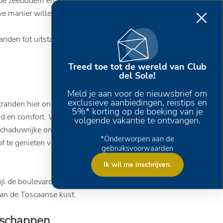
diepe zeebodem en de goed uitgeruste stranden,
eve manier willen beleven.
nden tot uitstapjes die je niet mag missen,
Treed toe tot de wereld van Club
del Sole!
Meld je aan voor de nieuwsbrief om
exclusieve aanbiedingen, reistips en
randen hier onderscheiden zich door
5%* korting op de boeking van je
id en comfort. Wat deze kust zo uniek maakt,
volgende vakantie te ontvangen.
 schaduwrijke omgeving creëert. Het is de
*Onderworpen aan de
of te genieten van een verkwikkende pauze
gebruiksvoorwaarden
Ik wil me inschrijven.
jl de boulevard ’s avonds verandert in een
van de Toscaanse kust.
ndschappen