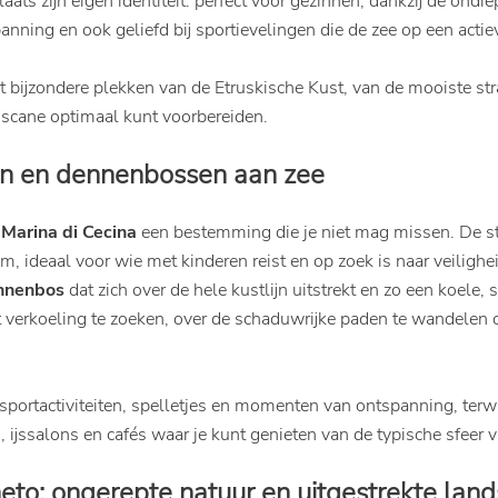
plaats zijn eigen identiteit: perfect voor gezinnen, dankzij de on
panning en ook geliefd bij sportievelingen die de zee op een acti
bijzondere plekken van de Etruskische Kust, van de mooiste stra
Toscane optimaal kunt voorbereiden.
en en dennenbossen aan zee
s
Marina di Cecina
een bestemming die je niet mag missen. De st
 ideaal voor wie met kinderen reist en op zoek is naar veilighe
nnenbos
dat zich over de hele kustlijn uitstrekt en zo een koele,
t verkoeling te zoeken, over de schaduwrijke paden te wandelen 
sportactiviteiten, spelletjes en momenten van ontspanning, terwi
 ijssalons en cafés waar je kunt genieten van de typische sfeer 
eto: ongerepte natuur en uitgestrekte la