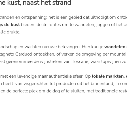
e kust, naast het strand
randen en ontspanning: het is een gebied dat uitnodigt om ontde
s de kust
bieden ideale routes om te wandelen, joggen of fiets
lle drukte.
t landschap en wachten nieuwe belevingen. Hier kun je
wandelen 
tagneto Carducci ontdekken, of verken de omgeving per mounta
meest gerenommeerde wijnstreken van Toscane, waar topwijnen z
n met een levendige maar authentieke sfeer. Op
lokale markten,
den heeft: van visgerechten tot producten uit het binnenland, in c
en de perfecte plek om de dag af te sluiten, met traditionele rest