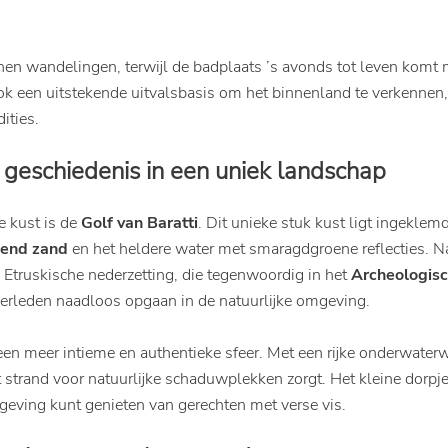
nnen wandelingen, terwijl de badplaats ’s avonds tot leven komt
ook een uitstekende uitvalsbasis om het binnenland te verkennen
dities.
n geschiedenis in een uniek landschap
e kust is de
Golf van Baratti
. Dit unieke stuk kust ligt ingeklem
dend zand
en het heldere water met smaragdgroene reflecties. Naa
e Etruskische nederzetting, die tegenwoordig in het
Archeologisc
t verleden naadloos opgaan in de natuurlijke omgeving.
 een meer intieme en authentieke sfeer. Met een rijke onderwaterw
t strand voor natuurlijke schaduwplekken zorgt. Het kleine dorpj
mgeving kunt genieten van gerechten met verse vis.