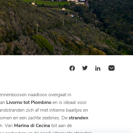
dennenbossen naadloos overgaat in
van
Livorno tot Piombino
en is ideaal voor
andstranden zich af met intieme baaitjes en
nbomen en een zachte zeebries. De
stranden
en. Van
Marina di Cecina
tot aan de