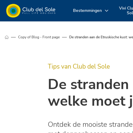
Vivi Cl
Bestemmingen
So
Beleef uw
Waar wil je op
Ontdek onz
Copy of Blog - Front page
De stranden aan de Etruskische kust: we
vakantie zoals u
vakantie
diensten
dat wilt
naartoe?
Tips van Club del Sole
De stranden 
welke moet j
Ontdek de mooiste stranden