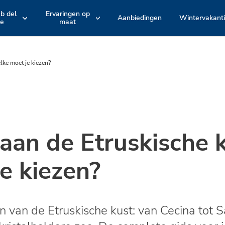
ub del
Ervaringen op
Aanbiedingen
Wintervakant
le
maat
e
Hotelarrangement
Accommodatie
EMILIA ROMAGNA
TOSCANE
Romagna
Maremma
en
en
lke moet je kiezen?
Bologna
Versilia
Actieve belevenissen en fietstochten
Zwembaden
Spina Adventures
Stranden
aan de Etruskische k
Entertainment
e kiezen?
Restaurants
 van de Etruskische kust: van Cecina tot S