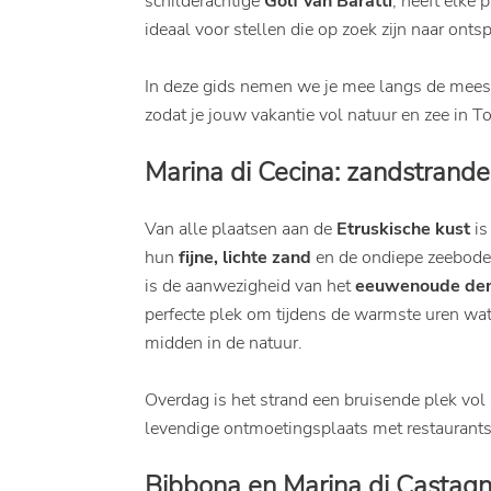
schilderachtige
Golf van Baratti
, heeft elke 
ideaal voor stellen die op zoek zijn naar onts
In deze gids nemen we je mee langs de meest 
zodat je jouw vakantie vol natuur en zee in 
Marina di Cecina: zandstrand
Van alle plaatsen aan de
Etruskische kust
i
hun
fijne, lichte zand
en de ondiepe zeebodem,
is de aanwezigheid van het
eeuwenoude de
perfecte plek om tijdens de warmste uren wa
midden in de natuur.
Overdag is het strand een bruisende plek vol 
levendige ontmoetingsplaats met restaurants,
Bibbona en Marina di Castagn