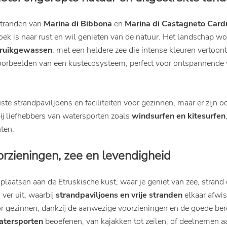
 stranden van
Marina di Bibbona
en
Marina di Castagneto Card
ek is naar rust en wil genieten van de natuur. Het landschap w
struikgewassen
, met een heldere zee die intense kleuren vertoon
orbeelden van een kustecosysteem, perfect voor ontspannende 
ste strandpaviljoens en faciliteiten voor gezinnen, maar er zijn o
bij liefhebbers van watersporten zoals
windsurfen en kitesurfen
ten.
rzieningen, zee en levendigheid
plaatsen aan de Etruskische kust, waar je geniet van zee, strand
ver uit, waarbij
strandpaviljoens en vrije stranden
elkaar afwis
 gezinnen, dankzij de aanwezige voorzieningen en de goede ber
atersporten
beoefenen, van kajakken tot zeilen, of deelnemen a