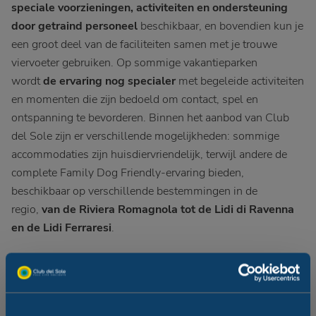
speciale voorzieningen, activiteiten en ondersteuning
door getraind personeel
beschikbaar, en bovendien kun je
een groot deel van de faciliteiten samen met je trouwe
viervoeter gebruiken. Op sommige vakantieparken
wordt
de ervaring nog specialer
met begeleide activiteiten
en momenten die zijn bedoeld om contact, spel en
ontspanning te bevorderen. Binnen het aanbod van Club
del Sole zijn er verschillende mogelijkheden: sommige
accommodaties zijn huisdiervriendelijk, terwijl andere de
complete Family Dog Friendly-ervaring bieden,
beschikbaar op verschillende bestemmingen in de
regio,
van de Riviera Romagnola tot de Lidi di Ravenna
en de Lidi Ferraresi
.
De accommodaties liggen midden in het groen en vaak op
slechts een steenworp afstand van de zee, waardoor je in
alle vrijheid van een vakantie in de buitenlucht kunt