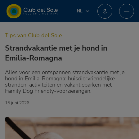
NL
NL
IT
Doe mee aan het nieuwe loyaliteitsprogramma: je kunt geweldige beloningen winnen!
EN
Tips van Club del Sole
DE
FR
Strandvakantie met je hond in
PL
Emilia-Romagna
Alles voor een ontspannen strandvakantie met je
hond in Emilia-Romagna: huisdiervriendelijke
stranden, activiteiten en vakantieparken met
Family Dog Friendly-voorzieningen.
15 juni 2026