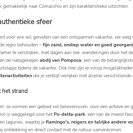
ok gemakkelijk naar Comacchio en zijn karakteristieke uitzichten.
authentieke sfeer
rfect voor wie wil genieten van een ontspannen vakantie, ver weg
 de regio behouden –
fijn zand, ondiep water en goed georgan
angzamer te verstrijken, met dagen aan zee, wandelingen door he
aan de nabijgelegen
abdij van Pomposa
, een van de belangrijks
 uitstapje tijdens de vakantie. Ook hier zijn er volop mogelijkhe
tenactiviteiten
die je verblijf verrijken met allerlei verschillende
t het strand
en: ze vormen een gebied vol belevenissen, voor een actieve en g
drol is weggelegd voor het
Po-delta-park
, een van de meest fasc
en lagunes, waarbij je
flamingo's, reigers en talrijke andere v
rbij ontdekking en direct contact met de natuur samenkomen.