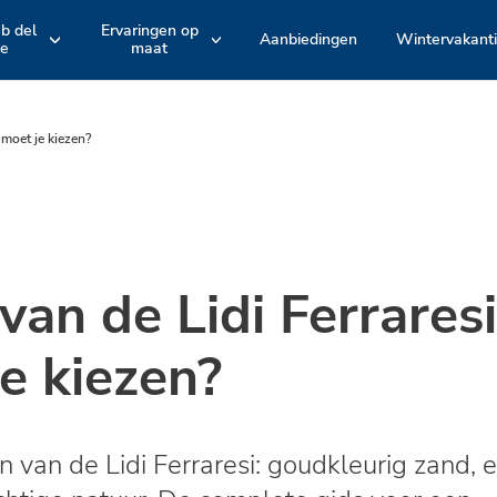
ub del
Ervaringen op
Aanbiedingen
Wintervakant
le
maat
e
Hotelarrangement
Accommodatie
EMILIA ROMAGNA
TOSCANE
Romagna
Maremma
en
en
 moet je kiezen?
Bologna
Versilia
Actieve belevenissen en fietstochten
Zwembaden
Spina Adventures
Stranden
an de Lidi Ferraresi
Entertainment
e kiezen?
Restaurants
 van de Lidi Ferraresi: goudkleurig zand, 