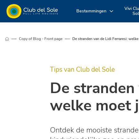
Vivi Cl
Bestemmingen
So
Beleef uw
Waar wil je op
Ontdek onz
Copy of Blog - Front page
De stranden van de Lidi Ferraresi: welke
vakantie zoals u
vakantie
diensten
dat wilt
naartoe?
Tips van Club del Sole
De stranden v
welke moet j
Ontdek de mooiste stranden