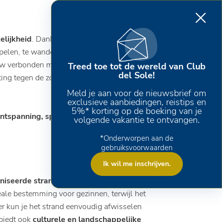
elijkheid
. Dankzij de ondiepe, langzaam
spelen, te wandelen en te ontspannen. De
d nauw verbonden met de omgeving. Wat ook een
Treed toe tot de wereld van Club
del Sole!
tting tegen de zon kunt vinden, even kunt
Meld je aan voor de nieuwsbrief om
exclusieve aanbiedingen, reistips en
5%* korting op de boeking van je
ntspanning, sport en het verkennen van de
volgende vakantie te ontvangen.
*Onderworpen aan de
gebruiksvoorwaarden
Ik wil me inschrijven.
niseerde stranden
, waar strandpaviljoens
eale bestemming voor gezinnen, terwijl het
er kun je het strand eenvoudig afwisselen
 biedt ook
culturele en landschappelijke