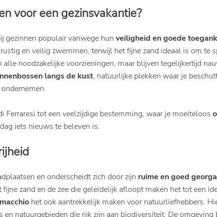
en voor een gezinsvakantie?
l bij gezinnen populair vanwege hun
veiligheid en goede toegank
stig en veilig zwemmen, terwijl het fijne zand ideaal is om te 
en alle noodzakelijke voorzieningen, maar blijven tegelijkertij
nnenbossen langs de kust
, natuurlijke plekken waar je beschu
nt ondernemen.
i Ferraresi tot een veelzijdige bestemming, waar je moeiteloos
o
dag iets nieuws te beleven is.
rijheid
adplaatsen en onderscheidt zich door zijn
ruime en goed georga
ijne zand en de zee die geleidelijk afloopt maken het tot een id
omacchio
het ook aantrekkelijk maken voor natuurliefhebbers. Hi
 en natuurgebieden die rijk zijn aan biodiversiteit. De omgeving