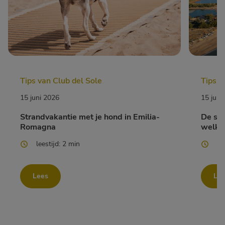
Tips van Club del Sole
Tips v
15 juni 2026
15 juni
Strandvakantie met je hond in Emilia-
De str
Romagna
welke 
leestijd: 2 min
le
Lees
Le