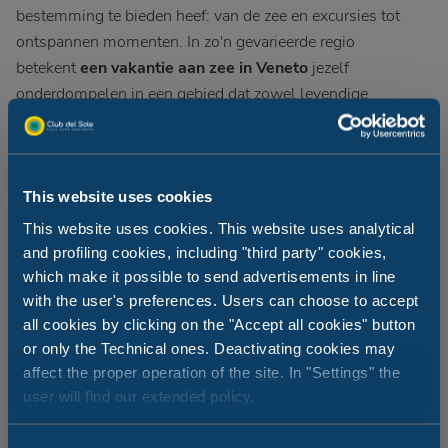
bestemming te bieden heef: van de zee en excursies tot
ontspannen momenten. In zo'n gevarieerde regio
betekent
een vakantie aan zee in Veneto
jezelf
onderdompelen in een gebied dat zowel levendige
badplaatsen als rustigere plekjes biedt, altijd in nauwe
verbinding met de natuur.
Een
vakantiepark in Jesolo
is de ideale keuze voor wie
This website uses cookies
comfort, voorzieningen en een strategische ligging wil
This website uses cookies. This website uses analytical
combineren. Het
Jesolo Family Resort
van Club del Sole,
and profiling cookies, including "third party" cookies,
met uitzicht op zee en omgeven door de natuur, is speciaal
which make it possible to send advertisements in line
ontworpen voor gezinnen, stellen en reizigers die op zoek
with the user's preferences. Users can choose to accept
all cookies by clicking on the "Accept all cookies" button
zijn naar een complete vakantie. Hier wissel je stranddagen
or only the Technical ones. Deactivating cookies may
moeiteloos af met ontspanning, dankzij voorzieningen
affect the proper operation of the site. In "Settings" the
zoals een zwembad, privéstrand, restaurant en
user will find our extended policy.
wellnesscentrum, voor een verblijf dat comfort en vrijheid
samenbrengt. De locatie, op loopafstand van de