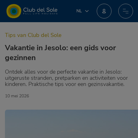
NL
NL
IT
Doe mee aan het nieuwe loyaliteitsprogramma: je kunt geweldige beloningen winnen!
EN
Tips van Club del Sole
DE
FR
Vakantie in Jesolo: een gids voor
PL
gezinnen
Ontdek alles voor de perfecte vakantie in Jesolo:
uitgeruste stranden, pretparken en activiteiten voor
kinderen. Praktische tips voor een gezinsvakantie.
10 mei 2026