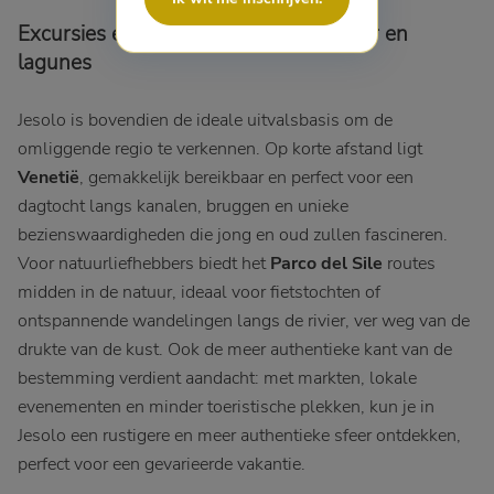
Excursies en omgeving: natuur, cultuur en
lagunes
Jesolo is bovendien de ideale uitvalsbasis om de
omliggende regio te verkennen. Op korte afstand ligt
Venetië
, gemakkelijk bereikbaar en perfect voor een
dagtocht langs kanalen, bruggen en unieke
bezienswaardigheden die jong en oud zullen fascineren.
Voor natuurliefhebbers biedt het
Parco del Sile
routes
midden in de natuur, ideaal voor fietstochten of
ontspannende wandelingen langs de rivier, ver weg van de
drukte van de kust. Ook de meer authentieke kant van de
bestemming verdient aandacht: met markten, lokale
evenementen en minder toeristische plekken, kun je in
Jesolo een rustigere en meer authentieke sfeer ontdekken,
perfect voor een gevarieerde vakantie.