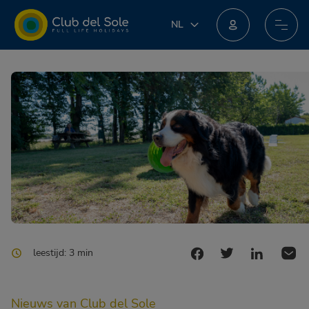
NL
NL
IT
Doe mee aan het nieuwe loyaliteitsprogramma: je kunt geweldige beloningen winnen!
EN
DE
FR
PL
leestijd: 3 min
Nieuws van Club del Sole