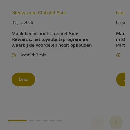
Nieuws van Club del Sole
Nieuws
01 juli 2026
03 juni
Maak kennis met Club del Sole
Marath
Rewards, het loyaliteitsprogramma
in 202
waarbij de voordelen nooit ophouden
Partne
leestijd: 3 min
le
Lees
Le