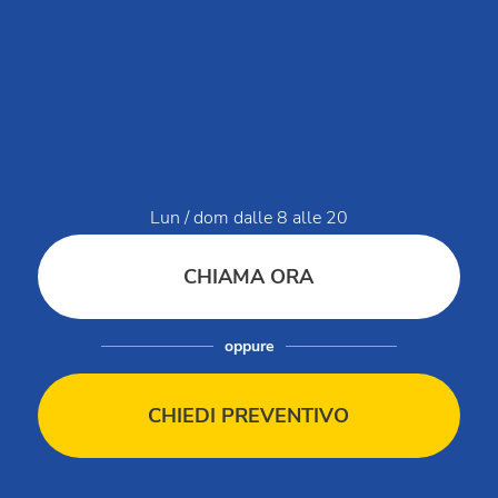
Vivi Club Del Sole
Domande e risposte
Lavora con noi
MySmartCash
MyClubDelSole
Discovery Luxury Caravan
Lun / dom dalle 8 alle 20
Workin' Glamp
CHIAMA ORA
Dati di servizio
oppure
Modello organizzativo Club del Sole Holding
Modello organizzativo Club Ristorazione
CHIEDI PREVENTIVO
Modello organizzativo Club del Sole
Segnalazioni / Whistleblowing
Bilancio di sostenibilità