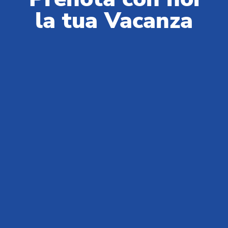
la tua Vacanza
Club del Sole è sinonimo di vacanze all’aria aperta: 29 villaggi
turistici a pochi passi dal mare, in montagna, lungo le coste delle
destinazioni balneari simbolo dell’estate italiana, le più amate in
Italia e nel mondo.
Centralino prenotazioni:
+39 0543 24108
Per Agenzie & Tour Operator:
+39 0543 1908711
(lun-ven / 09:00-18:00)
Gruppi & MICE:
+39 0543 1908740
(lun-ven / 09:00-18:00)
Partner & Fornitori:
+39 0543 371100
(lun-ven / 09:00-18:00)
Chi siamo
News da Club del Sole
Blog