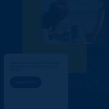
Sappiamo bene quanto hai atteso
per andare in vacanza con la tua
famiglia.
Scopri di più