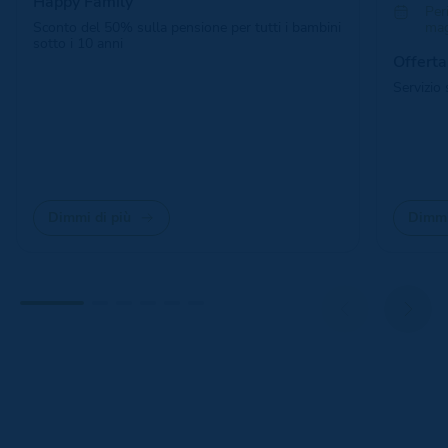
Happy Family
Per
Sconto del 50% sulla pensione per tutti i bambini
mag
sotto i 10 anni
Offerta
Servizio
Dimmi di più
Dimmi