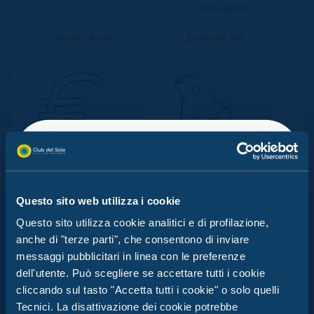
strada giusta
Scopri di più
Scopri di più
MY SMART CASH
APP
SPINA FAMILY COLLECTION:
BRACCIALETTO
MYCLUBDELSOLE
Questo sito web utilizza i cookie
OGNI GIORNO
UN'AVVENTURA DIVERSA
Questo sito utilizza cookie analitici e di profilazione,
Goditi una vacanza senza
Tutto il mondo Club del
anche di "terze parti", che consentono di inviare
pensieri con il pagamento
Sole nel tuo smartphone:
La magia della natura incontra la tua Full Life
cashless di Club del Sole
scopri la nostra app
messaggi pubblicitari in linea con le preferenze
MyClubDelSole
Holiday.
dell'utente. Può scegliere se accettare tutti i cookie
Parti dallo Spina Family Collection e vivi le
cliccando sul tasto "Accetta tutti i cookie" o solo quelli
Scopri di più
Scopri di più
escursioni guidate di
Comacchio Experience
.
Tecnici. La disattivazione dei cookie potrebbe