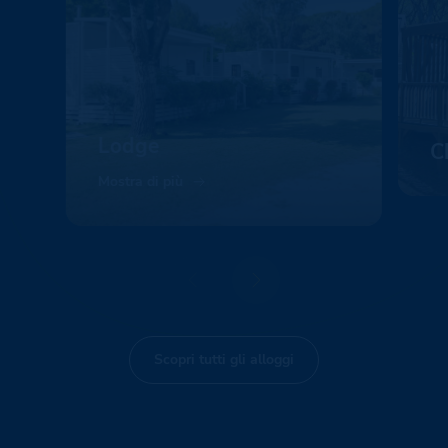
Lodge
C
Mostra di più
Mo
Scopri tutti gli alloggi