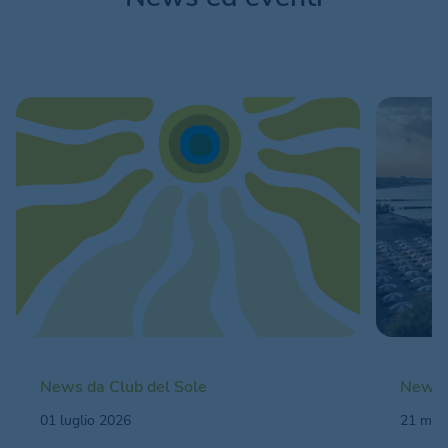
News da Club del Sole
News d
01 luglio 2026
21 mag