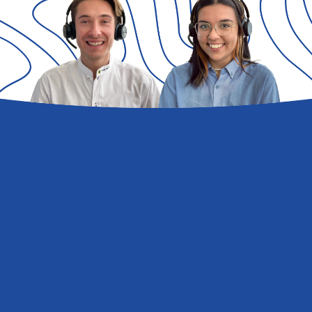
Domande
e
risposte
Hai bisogno di avere maggiori informazioni su
Orbetello Family Collection?
Vai alle FAQ