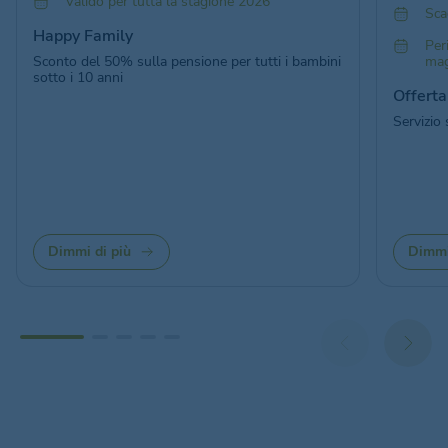
Valido per tutta la stagione 2026
Sca
Happy Family
Per
Sconto del 50% sulla pensione per tutti i bambini
mag
sotto i 10 anni
Offerta
Servizio
Dimmi di più
Dimmi