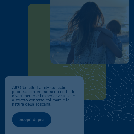
All’Orbetello Family Collection
puoi trascorrere momenti ricchi di
divertimento ed esperienze uniche
a stretto contatto col mare e la
natura della Toscana.
Scopri di più