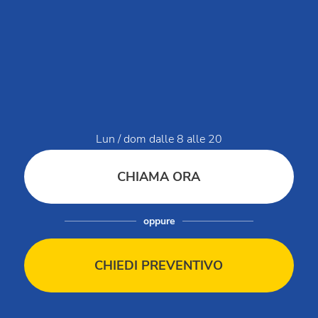
Dati di servizio
Modello organizzativo Club del Sole Holding
Modello organizzativo Club Ristorazione
Modello organizzativo Club del Sole
Segnalazioni / Whistleblowing
Bilancio di sostenibilità
Condizioni di vendita
Condizioni di vendita Gift Card
Lun / dom dalle 8 alle 20
Regolamento villaggi
Regolamento animali in villaggio
CHIAMA ORA
Catalogo
Company Profile
oppure
Codice etico
Vacanze assicurate
CHIEDI PREVENTIVO
Esonero responsabilità minorenni
Vip Card
Christmas Gift Card