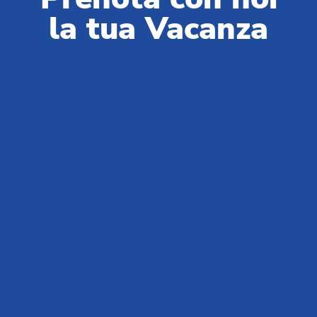
Partner & Fornitori:
la tua Vacanza
+39 0543 371100
(lun-ven / 09:00-18:00)
Chi siamo
News da Club del Sole
Blog
Vivi Club Del Sole
Domande e risposte
Lavora con noi
MySmartCash
MyClubDelSole
Discovery Luxury Caravan
Workin' Glamp