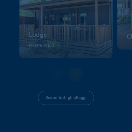
Lodge
C
Mostra di più
Mo
Scopri tutti gli alloggi