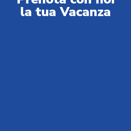
Italia e nel mondo.
la tua Vacanza
Centralino prenotazioni:
+39 0543 24108
Per Agenzie & Tour Operator:
+39 0543 1908711
(lun-ven / 09:00-18:00)
Gruppi & MICE:
+39 0543 1908740
(lun-ven / 09:00-18:00)
Partner & Fornitori:
+39 0543 371100
(lun-ven / 09:00-18:00)
Chi siamo
News da Club del Sole
Blog
Vivi Club Del Sole
Domande e risposte
Lavora con noi
MySmartCash