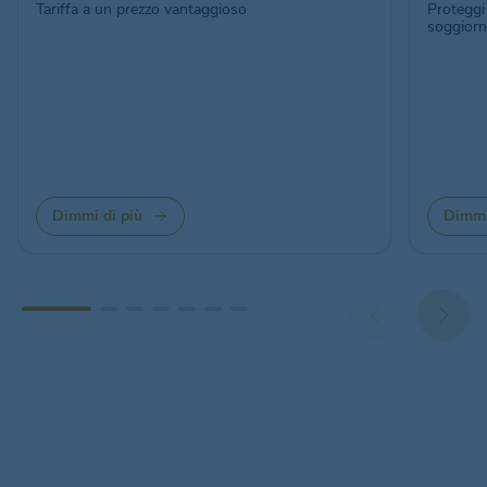
Tariffa a un prezzo vantaggioso
Proteggi 
soggiorno
Dimmi di più
Dimmi