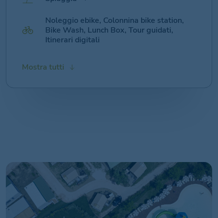
Noleggio ebike, Colonnina bike station,
Bike Wash, Lunch Box, Tour guidati,
Itinerari digitali
Spiaggia Cani, Agility Dog, Piscina cani,
Ping Pong
Market, Bazar
Lavanderia a Gettoni
Area Wi-Fi
Monetica
Area Fitness all’aria aperta
Padel
Escursioni
Club del Sole 4 Family
Mostra tutti
Dog Wash, Istruttore cinofilo