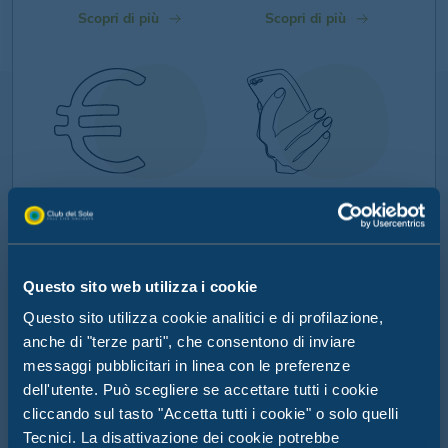
Scopri di più
Scopri di più
MY SMART CASH
APP
BRACCIALETTO
MYCLUBDELSOLE
Questo sito web utilizza i cookie
Goditi una vacanza senza
Tutto il mondo Club del
pensieri con il pagamento
Sole nel tuo smartphone:
Questo sito utilizza cookie analitici e di profilazione,
cashless di Club del Sole
scopri la nostra app
MyClubDelSole
anche di "terze parti", che consentono di inviare
messaggi pubblicitari in linea con le preferenze
Scopri di più
Scopri di più
dell'utente. Può scegliere se accettare tutti i cookie
cliccando sul tasto "Accetta tutti i cookie" o solo quelli
Tecnici. La disattivazione dei cookie potrebbe