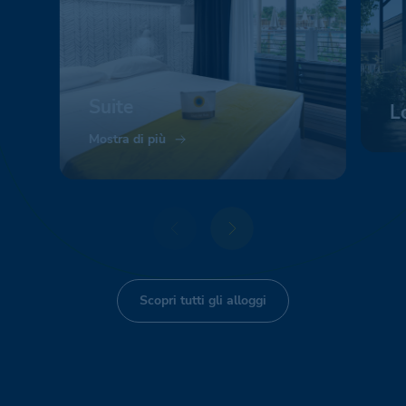
Suite
L
Mostra di più
Mo
Scopri tutti gli alloggi