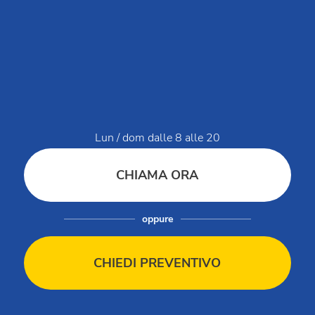
MyClubDelSole
Discovery Luxury Caravan
Workin' Glamp
Dati di servizio
Lun / dom dalle 8 alle 20
Modello organizzativo Club del Sole Holding
CHIAMA ORA
Modello organizzativo Club Ristorazione
Modello organizzativo Club del Sole
Segnalazioni / Whistleblowing
oppure
Bilancio di sostenibilità
Condizioni di vendita
CHIEDI PREVENTIVO
Condizioni di vendita Gift Card
Regolamento villaggi
Regolamento animali in villaggio