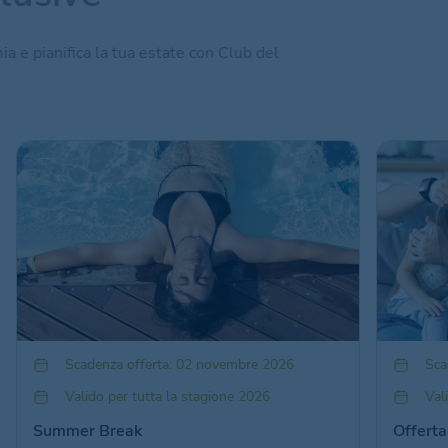
a e pianifica la tua estate con Club del
Scadenza offerta: 02 novembre 2026
Sca
Valido per tutta la stagione 2026
Val
Summer Break
Offerta