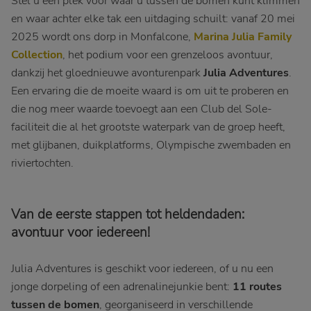
Stel u een plek voor waar u tussen de bomen kunt klimmen
en waar achter elke tak een uitdaging schuilt: vanaf 20 mei
2025 wordt ons dorp in Monfalcone,
Marina Julia Family
Collection
, het podium voor een grenzeloos avontuur,
dankzij het gloednieuwe avonturenpark
Julia Adventures
.
Een ervaring die de moeite waard is om uit te proberen en
die nog meer waarde toevoegt aan een Club del Sole-
faciliteit die al het grootste waterpark van de groep heeft,
met glijbanen, duikplatforms, Olympische zwembaden en
riviertochten.
Van de eerste stappen tot heldendaden:
avontuur voor iedereen!
Julia Adventures is geschikt voor iedereen, of u nu een
jonge dorpeling of een adrenalinejunkie bent:
11 routes
tussen de bomen
, georganiseerd in verschillende