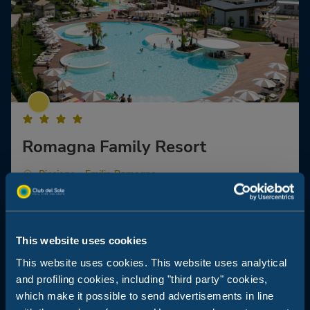
Romagna Family Resort
Riccione - Emilia Romagna
Als je een vakantie in het hart van Riccione wilt, dan is het
Romagna Family Resort de perfecte keuze voor jou!
Perfect familieresort om het plezier van de Romagna-riviera te
This website uses cookies
ervaren
This website uses cookies. This website uses analytical
Vakantiedorp op steenworp afstand van het strand
and profiling cookies, including "third party" cookies,
Hondvriendelijke accommodaties en diensten
which make it possible to send advertisements in line