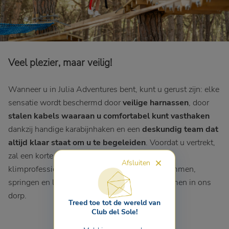
Veel plezier, maar veilig!
Wanneer u in Julia Adventures bent, kunt u gerust zijn: elke
sensatie wordt beschermd door
veilige harnassen
, door
stalen kabels waaraan u comfortabel kunt vasthaken
dankzij handige karabijnhaken en een
deskundig team dat
altijd klaar staat om u te begeleiden
. Voordat u vertrekt,
zal een korte tutorial u veranderen in een echte
Afsluiten
klimprofessional... en dan bent u vrij om te klimmen,
springen en lachen onder de takken van de bomen in ons
dorp.
Treed toe tot de wereld van
Club del Sole!