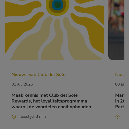
Nieuws van Club del Sole
Nieuws
01 juli 2026
03 juni
Maak kennis met Club del Sole
Marath
Rewards, het loyaliteitsprogramma
in 202
waarbij de voordelen nooit ophouden
Partne
leestijd: 3 min
le