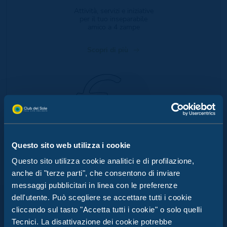
Attività, servizi e iniziative
per il tuo inseparabile
amico a 4 zampe
Scopri di più
Questo sito web utilizza i cookie
MY SMART CASH
JULIA ADVENTURES: QUI
Questo sito utilizza cookie analitici e di profilazione,
BRACCIALETTO
L'AVVENTURA È DI CASA
anche di "terze parti", che consentono di inviare
messaggi pubblicitari in linea con le preferenze
Goditi una vacanza senza
Dai ponti tibetani alle zip-line sospese nel vuoto!
pensieri con il pagamento
dell'utente. Può scegliere se accettare tutti i cookie
cashless di Club del Sole
Anche quest'estate, il divertimento ti aspetta al
cliccando sul tasto "Accetta tutti i cookie" o solo quelli
Marina Julia Family Collection
Tecnici. La disattivazione dei cookie potrebbe
Scopri di più