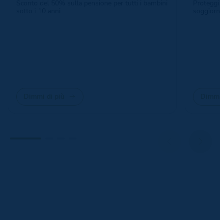
Sconto del 50% sulla pensione per tutti i bambini
Proteggi 
sotto i 10 anni
soggiorno
Dimmi di più
Dimmi