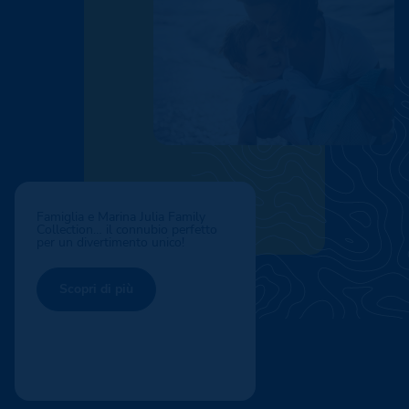
Famiglia e Marina Julia Family
Collection… il connubio perfetto
per un divertimento unico!
Scopri di più