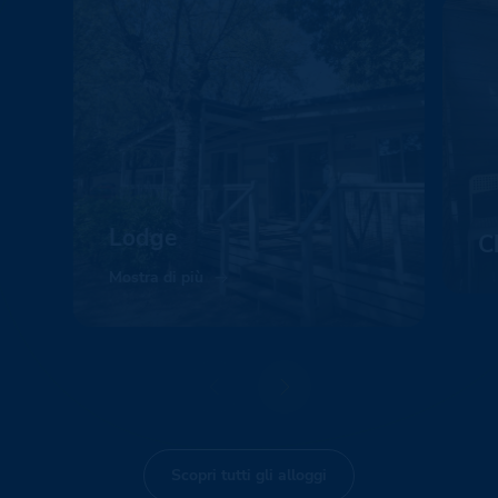
Lodge
C
Mostra di più
Mo
Scopri tutti gli alloggi