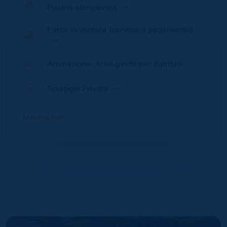
Piscina olimpionica
Parco avventura (servizio a pagamento)
Animazione, Area giochi per Bambini
Spiaggia Privata
Calcetto, Basket, Ping Pong, Tennis,
Bau Beach convenzionata, Dog Wash,
Market, Bazar, Tabaccheria, Edicola
Lavanderia a monete
Monetica / Pagamento Cashless
Noleggio bici
Sala conferenze
Info-point
Escursioni
Mostra tutti
Minigolf, Pallavolo
Educatore cinofilo, Agility dog