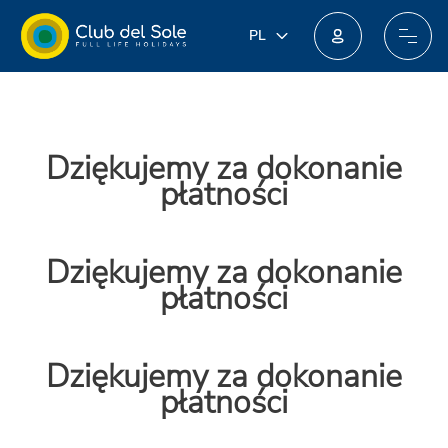
PL
PL
IT
Dołącz do nowego programu lojalnościowego: możesz zdobyć niesamowite nagrody!
EN
DE
FR
Dziękujemy za dokonanie
NL
płatności
Dziękujemy za dokonanie
płatności
Dziękujemy za dokonanie
płatności