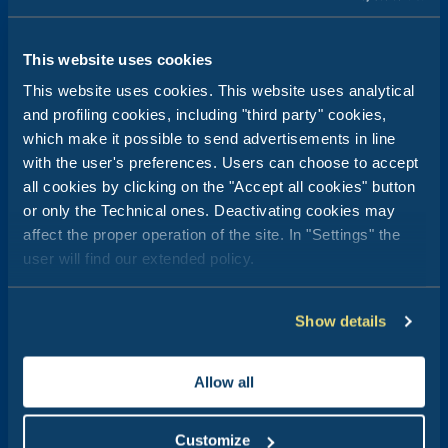
Dane serwisowe
This website uses cookies
Club del Sole Holding Organisational Model
This website uses cookies. This website uses analytical
Club del Sole Organisational Model
and profiling cookies, including "third party" cookies,
Club del Sole Organisational Model
which make it possible to send advertisements in line
Whistleblowing
with the user's preferences. Users can choose to accept
Sustainability Report
all cookies by clicking on the "Accept all cookies" button
Sales Terms and Condition
or only the Technical ones. Deactivating cookies may
Gift Cards Terms and Condition Sale
affect the proper operation of the site. In "Settings" the
Villages Rules
user will find our extended policy.
Rules for animals in the village
Catalogue
Show details
Company Profile
Ethical Code
Zapewnione wakacje
Allow all
Disclaimer for Underages
Vip Card
Customize