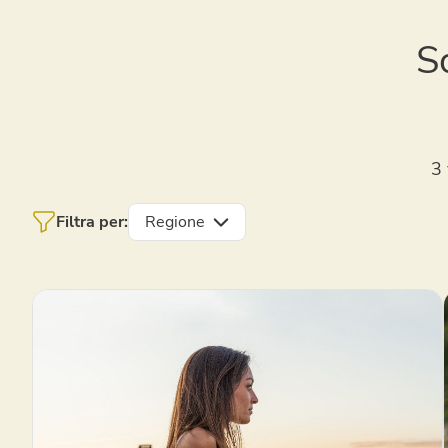
S
3 
Filtra per:
Regione
Emilia-Romagna
Lago di Garda