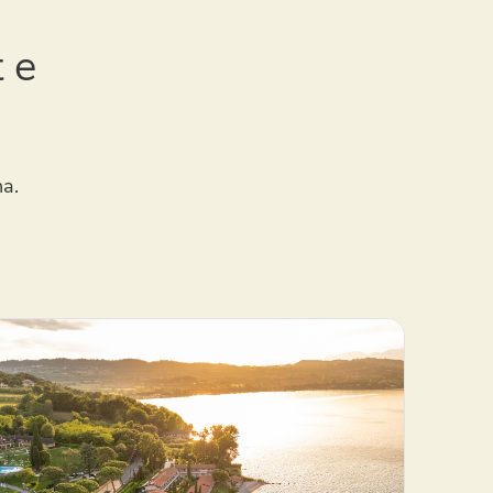
 e
na.