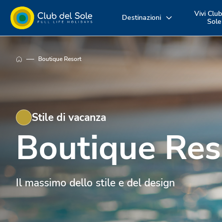
Vivi Club
Destinazioni
Sole
Dove vuoi
Vivi la vacanza
Scopri i nost
Boutique Resort
andare in
come vuoi tu
servizi
vacanza?
Stile di vacanza
Boutique Res
Il massimo dello stile e del design