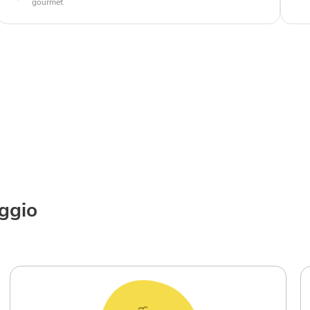
gourmet
aggio