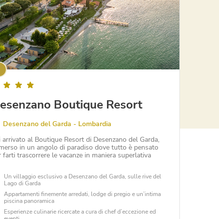
esenzano Boutique Resort
Desenzano del Garda - Lombardia
i arrivato al Boutique Resort di Desenzano del Garda,
merso in un angolo di paradiso dove tutto è pensato
r farti trascorrere le vacanze in maniera superlativa
Un villaggio esclusivo a Desenzano del Garda, sulle rive del
Lago di Garda
Appartamenti finemente arredati, lodge di pregio e un’intima
piscina panoramica
Esperienze culinarie ricercate a cura di chef d’eccezione ed
eventi