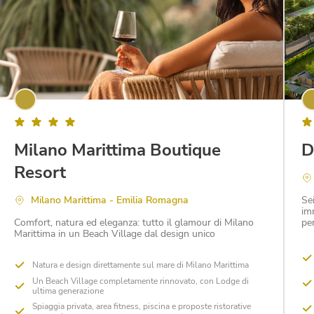
Milano Marittima Boutique
D
Resort
Milano Marittima - Emilia Romagna
Se
im
Comfort, natura ed eleganza: tutto il glamour di Milano
pe
Marittima in un Beach Village dal design unico
Natura e design direttamente sul mare di Milano Marittima
Un Beach Village completamente rinnovato, con Lodge di
ultima generazione
Spiaggia privata, area fitness, piscina e proposte ristorative