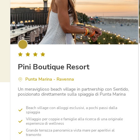
Pini Boutique Resort
Punta Marina - Ravenna
Un meraviglioso beach village in partnership con Sentido,
posizionato direttamente sulla spiaggia di Punta Marina
Beach village con alloggi esclusivi, a pochi passi dalla
spiaggia
Villaggio per coppie e famiglie alla ricerca di una originale
esperienza di wellness
Grande terrazza panoramica vista mare per aperitivi al
tramonto