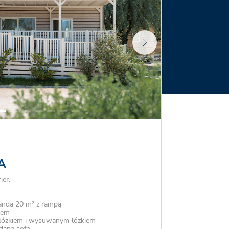
A
ier.
anda 20 m² z rampą
iem
m łóżkiem i wysuwanym łóżkiem
adaną sofą