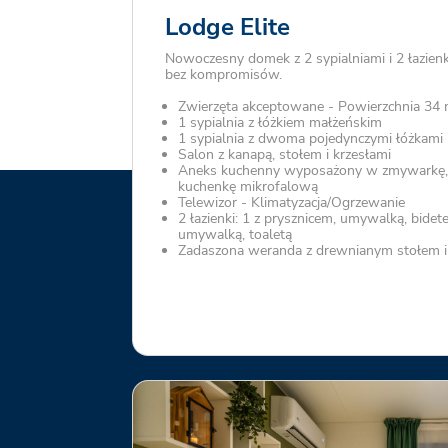
Lodge Elite
Nowoczesny domek z 2 sypialniami i 2 łazien
bez kompromisów.
Zwierzęta akceptowane - Powierzchnia 34 
1 sypialnia z łóżkiem małżeńskim
1 sypialnia z dwoma pojedynczymi łóżkami i
Salon z kanapą, stołem i krzesłami
Aneks kuchenny wyposażony w zmywarkę, 
kuchenkę mikrofalową
Telewizor - Klimatyzacja/Ogrzewanie
2 łazienki: 1 z prysznicem, umywalką, bidete
umywalką, toaletą
Zadaszona weranda z drewnianym stołem i