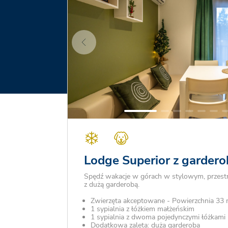
Lodge Superior z gardero
Spędź wakacje w górach w stylowym, prze
z dużą garderobą.
Zwierzęta akceptowane - Powierzchnia 33
1 sypialnia z łóżkiem małżeńskim
1 sypialnia z dwoma pojedynczymi łóżkami
Dodatkowa zaleta: duża garderoba