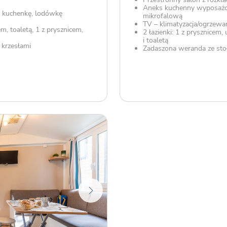
Aneks kuchenny wyposażo
 kuchenkę, lodówkę
mikrofalową
TV – klimatyzacja/ogrzewa
m, toaletą, 1 z prysznicem,
2 łazienki: 1 z prysznicem
i toaletą
 krzesłami
Zadaszona weranda ze sto