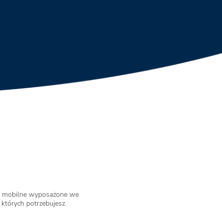
 mobilne wyposażone we
których potrzebujesz.