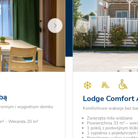
bą
Lodge Comfort 
stronnym i wygodnym domku
Komfortowe wakacje bez bar
Zwierzęta mile widziane
 m² - Weranda 20 m²
Powierzchnia 33 m² – wer
1 pokój z podwójnym łóżk
1 sypialnia z pojedynczy
Przestronny salon z rozkł