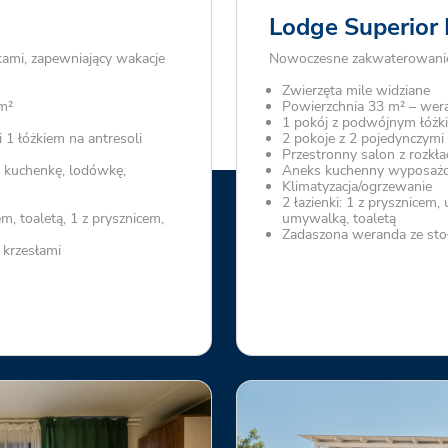
Lodge Superior 
kami, zapewniający wakacje
Nowoczesne zakwaterowanie d
Zwierzęta mile widziane
m²
Powierzchnia 33 m² – wer
1 pokój z podwójnym łóżk
 1 łóżkiem na antresoli
2 pokoje z 2 pojedynczymi
Przestronny salon z rozkł
kuchenkę, lodówkę,
Aneks kuchenny wyposażo
Klimatyzacja/ogrzewanie
2 łazienki: 1 z prysznicem,
m, toaletą, 1 z prysznicem,
umywalką, toaletą
Zadaszona weranda ze sto
 krzesłami