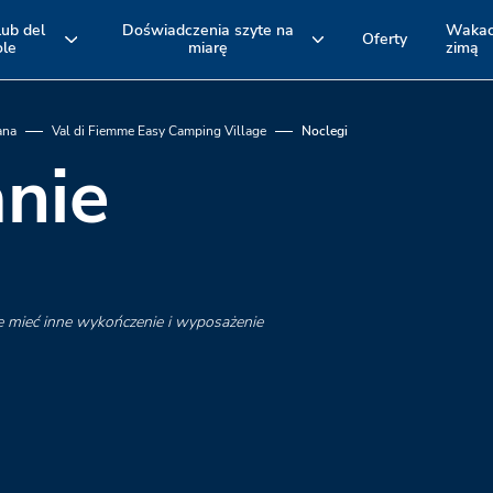
lub del
Doświadczenia szyte na
Wakac
Oferty
ole
miarę
zimą
e
Pakiet hotelowy
Noclegi
EMILIA ROMAGNA
TOSKANIA
Romagna
Maremma
i Bolonia
i Versilia
ana
Val di Fiemme Easy Camping Village
Noclegi
nie
Aktywne doświadczenia i wycieczki
Baseny
rowerowe
Spina Adventures
Plaże
Rozrywka
e mieć inne wykończenie i wyposażenie
Restauracje