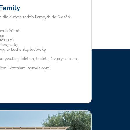
Family
la dużych rodzin liczących do 6 osób.
anda 20 m²
iem
 łóżkami
adaną sofą
ny w kuchenkę, lodówkę
 umywalką, bidetem, toaletą, 1 z prysznicem,
łem i krzesłami ogrodowymi