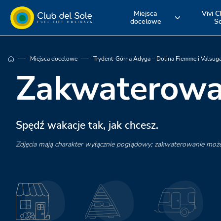
Miejsca
Vivi C
docelowe
S
Żyj swoim
Gdzie chcesz
Odkryj nasz
Miejsca docelowe
Trydent-Górna Adyga – Dolina Fiemme i Valsug
urlopem z Club
pojechać na
usługi
Zakwaterowa
del Sole
wakacje?
Spędź wakacje tak, jak chcesz.
Zdjęcia mają charakter wyłącznie poglądowy; zakwaterowanie moż