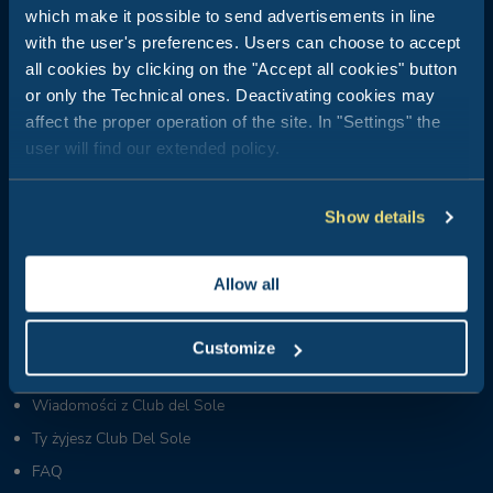
which make it possible to send advertisements in line
Club del Sole jest synonimem wakacji na świeżym powietrzu: 29
with the user's preferences. Users can choose to accept
wiosek wakacyjnych położonych o krok od morza, w górach,
wzdłuż wybrzeży najpopularniejszych włoskich letnich
all cookies by clicking on the "Accept all cookies" button
miejscowości wypoczynkowych.
or only the Technical ones. Deactivating cookies may
affect the proper operation of the site. In "Settings" the
Centrala rezerwacji:
+39 0543 24108
user will find our extended policy.
Dla agencji i touroperatorów:
+39 0543 1908711
(pon.-pt. / 09:00-18:00)
Show details
Grupy i MICE:
+39 0543 1908740
(pon.-pt. / 09:00-18:00)
Allow all
Partnerzy i dostawcy:
+39 0543 371100
(pon.-pt. / 09:00-18:00)
Customize
Kim jesteśmy
Wiadomości z Club del Sole
Ty żyjesz Club Del Sole
FAQ