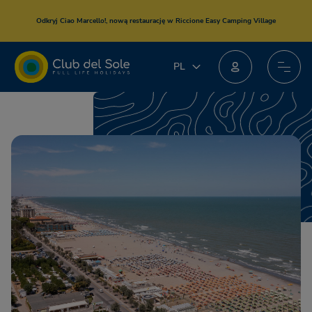
Odkryj
Ciao Marcello!
,
nową restaurację
w Riccione Easy Camping Village
PL
PL
IT
EN
DE
FR
NL