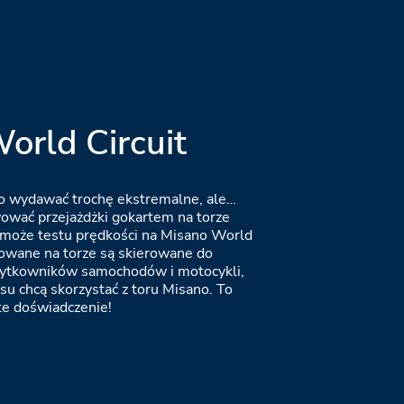
orld Circuit
o wydawać trochę ekstremalne, ale…
wować przejażdżki gokartem na torze
 może testu prędkości na Misano World
zowane na torze są skierowane do
żytkowników samochodów i motocykli,
asu chcą skorzystać z toru Misano. To
e doświadczenie!