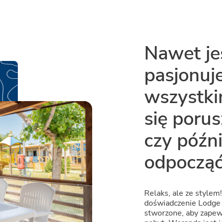
Nawet je
pasjonuje
wszystki
się porus
czy późn
odpoczą
Relaks, ale ze style
doświadczenie Lodge C
stworzone, aby zapew