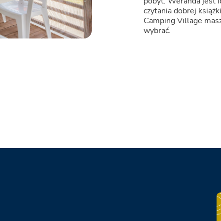
pobyt. Weranda jest i
czytania dobrej książ
Camping Village masz
wybrać.