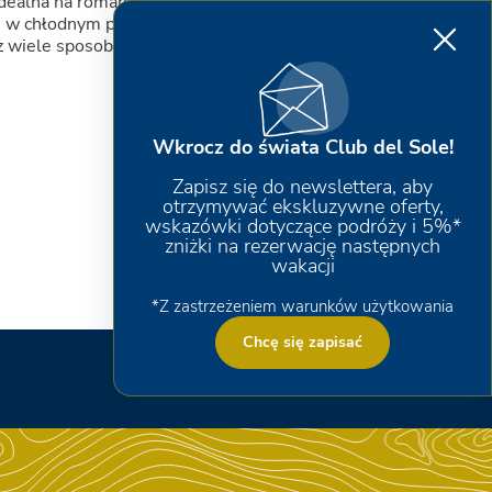
dealna na romantyczne kolacje lub do
ki w chłodnym powietrzu. W Riccione Easy
 wiele sposobów na relaks, wystarczy
Wkrocz do świata Club del Sole!
Zapisz się do newslettera, aby
otrzymywać ekskluzywne oferty,
wskazówki dotyczące podróży i 5%*
zniżki na rezerwację następnych
wakacji
*Z zastrzeżeniem warunków użytkowania
Chcę się zapisać