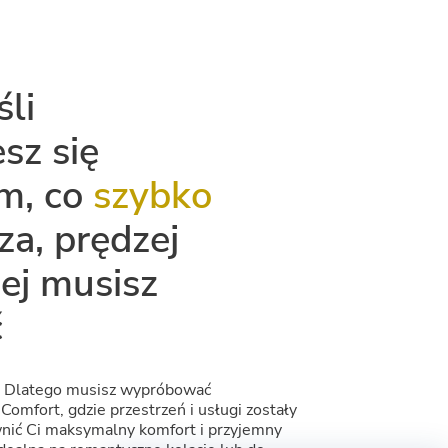
śli
sz się
m, co
szybko
za, prędzej
iej musisz
ć
m! Dlatego musisz wypróbować
omfort, gdzie przestrzeń i usługi zostały
nić Ci maksymalny komfort i przyjemny