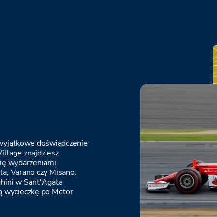
i
wyjątkowe doświadczenie
illage znajdziesz
 się wydarzeniami
la, Varano czy Misano.
hini w Sant'Agata
cą wycieczkę po Motor