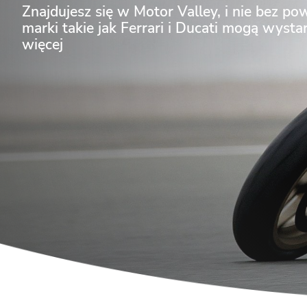
Znajdujesz się w Motor Valley, i nie bez p
marki takie jak Ferrari i Ducati mogą wystar
więcej