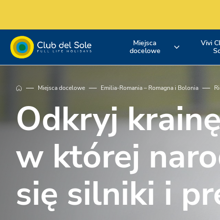
Miejsca
Vivi C
docelowe
S
Żyj swoim
Gdzie chcesz
Odkryj nasz
Miejsca docelowe
Emilia-Romania – Romagna i Bolonia
Ri
urlopem z Club
pojechać na
usługi
Odkryj krainę
del Sole
wakacje?
w której naro
się silniki i 