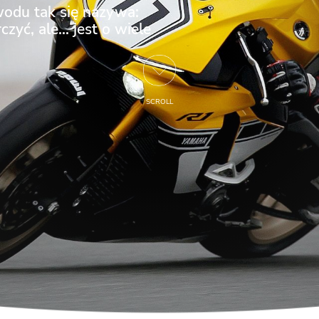
owodu tak się nazywa:
czyć, ale… jest o wiele
SCROLL