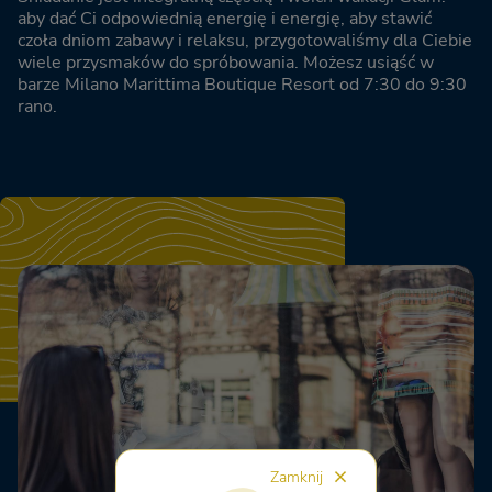
aby dać Ci odpowiednią energię i energię, aby stawić
czoła dniom zabawy i relaksu, przygotowaliśmy dla Ciebie
wiele przysmaków do spróbowania. Możesz usiąść w
barze Milano Marittima Boutique Resort od 7:30 do 9:30
rano.
Zamknij