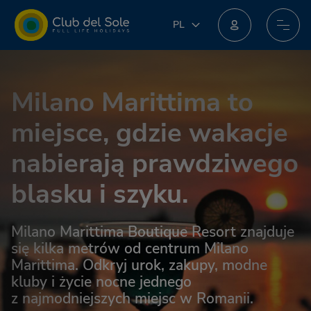
PL
PL
IT
Dołącz do nowego programu lojalnościowego: możesz zdobyć niesamowite nagrody!
EN
DE
Milano Marittima to
FR
NL
miejsce, gdzie wakacje
nabierają prawdziwego
blasku i szyku.
Milano Marittima Boutique Resort znajduje
się kilka metrów od centrum Milano
Marittima. Odkryj urok, zakupy, modne
kluby i życie nocne jednego
z najmodniejszych miejsc w Romanii.