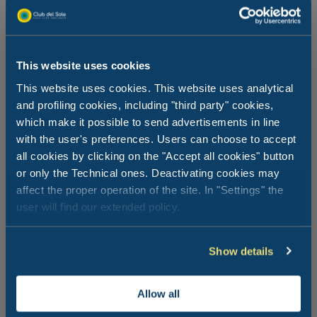
This website uses cookies
This website uses cookies. This website uses analytical
Co robimy dziś wieczorem w Milano
and profiling cookies, including "third party" cookies,
Marittima?
which make it possible to send advertisements in line
with the user's preferences. Users can choose to accept
all cookies by clicking on the "Accept all cookies" button
W Milano Marittima masz do wyboru wiele propozycji,
or only the Technical ones. Deactivating cookies may
jeśli chcesz spędzić wspaniały wieczór! Bary uliczne są
sercem nocnego życia miasta: znajdziesz je na ulicach
affect the proper operation of the site. In "Settings" the
centrum, obok siebie, a wszystkie są różne. Baw się
user will find our extended policy.
dobrze podczas zwiedzania artystycznych rond lub
zrelaksuj się podczas spaceru po lesie sosnowym i
romantycznego aperitifu na plaży. A co powiesz na
Show details
zakończenie wieczoru na dyskotece?
Allow all