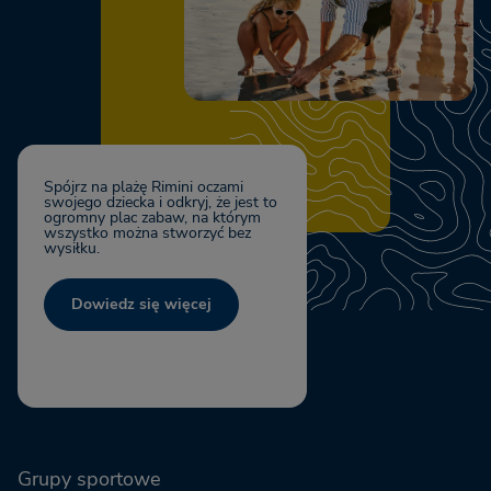
Spójrz na plażę Rimini oczami
swojego dziecka i odkryj, że jest to
ogromny plac zabaw, na którym
wszystko można stworzyć bez
wysiłku.
Dowiedz się więcej
Grupy sportowe