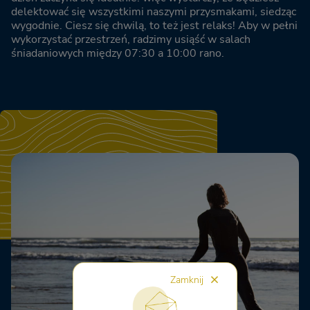
delektować się wszystkimi naszymi przysmakami, siedząc
wygodnie. Ciesz się chwilą, to też jest relaks! Aby w pełni
wykorzystać przestrzeń, radzimy usiąść w salach
śniadaniowych między 07:30 a 10:00 rano.
Zamknij