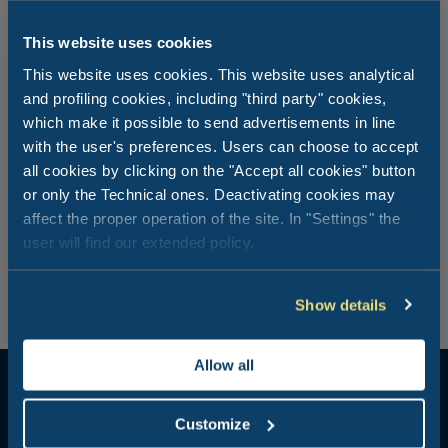
Co powiesz na niekonwencjonalną
This website uses cookies
propozycję? Kolacja na wynos na
This website uses cookies. This website uses analytical
and profiling cookies, including "third party" cookies,
werandzie
which make it possible to send advertisements in line
with the user's preferences. Users can choose to accept
Wszystkie atrakcje dnia, morze i sport sprawiają, że dni
all cookies by clicking on the "Accept all cookies" button
wakacji są żywe i beztroskie, ale jedzenie bezpośrednio na
or only the Technical ones. Deactivating cookies may
werandzie i cieszenie się tymi wyjątkowymi wakacyjnymi
affect the proper operation of the site. In "Settings" the
chwilami w towarzystwie ludzi, których kochasz, to
user will find our extended policy.
naprawdę najlepsza rzecz! Szukasz alternatywnej kolacji?
Wypróbuj naszą usługę Take-Away!
Show details
Allow all
Customize