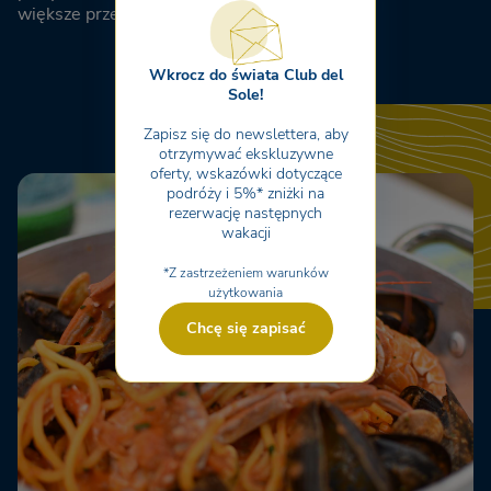
większe przestrzenie.
Wkrocz do świata Club del
Sole!
Zapisz się do newslettera, aby
otrzymywać ekskluzywne
oferty, wskazówki dotyczące
podróży i 5%* zniżki na
rezerwację następnych
wakacji
*Z zastrzeżeniem warunków
użytkowania
Chcę się zapisać