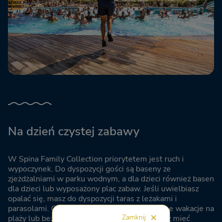
Na dzień czystej zabawy
W Spina Family Collection priorytetem jest ruch i
wypoczynek. Do dyspozycji gości są baseny ze
zjeżdżalniami w parku wodnym, a dla dzieci również basen
dla dzieci lub wyposażony plac zabaw. Jeśli uwielbiasz
opalać się, masz do dyspozycji taras z leżakami i
parasolami. Odkryj prywatną plażę na rodzinne wakacje na
Zamknij
plaży lub bezpłatną plażę, idealną, jeśli chcesz mieć