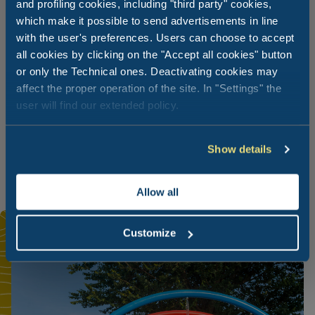
and profiling cookies, including "third party" cookies,
Wierzymy, że zabawa jest najlepszą częścią wakacji,
which make it possible to send advertisements in line
zarówno dla Twoich dzieci, jak i dla Ciebie. Widzenie, jak
with the user's preferences. Users can choose to accept
się uśmiechają i opowiadają o swoich ekscytujących
doświadczeniach, jest bezcenne. Z tego powodu możesz
all cookies by clicking on the "Accept all cookies" button
wybierać spośród naszych różnorodnych zajęć
or only the Technical ones. Deactivating cookies may
dedykowanych dorosłym, młodzieży i rodzinom z dziećmi,
affect the proper operation of the site. In "Settings" the
tych, które preferujesz: międzynarodowi artyści
user will find our extended policy.
estradowi, minikluby, taniec niemowląt, rozrywka, pokazy,
kabaret, musicale, aquagym, łucznictwo i wiele sportów, z
pewnością, że wszystkie nasze propozycje rozrywki są
Show details
załatwione w każdym szczególe.
Allow all
Customize