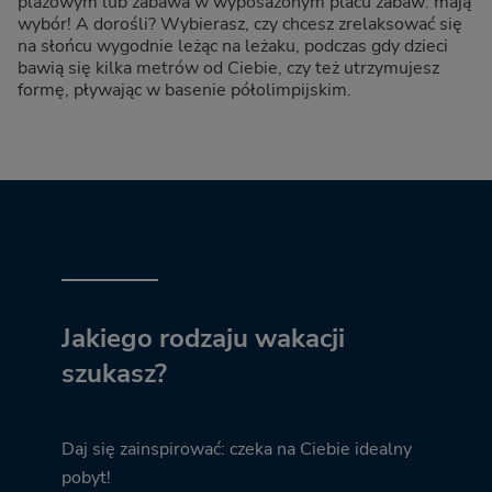
plażowym lub zabawa w wyposażonym placu zabaw: mają
wybór! A dorośli? Wybierasz, czy chcesz zrelaksować się
na słońcu wygodnie leżąc na leżaku, podczas gdy dzieci
bawią się kilka metrów od Ciebie, czy też utrzymujesz
formę, pływając w basenie półolimpijskim.
Jakiego rodzaju wakacji
szukasz?
Daj się zainspirować: czeka na Ciebie idealny
pobyt!