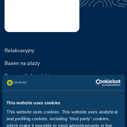
Relaksacyjny
Basen na plaży
Basen półolimpijski
Strefa dla dzieci
Leżaki i parasole
This website uses cookies
This website uses cookies. This website uses analytical
and profiling cookies, including "third party" cookies,
which make it possible to send advertisements in line