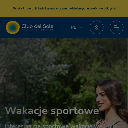
Tenuta Primero
: Splash Bay nad morzem i wiele innych nowości do odkrycia!
PL
PL
IT
EN
DE
FR
NL
Wakacje sportowe
Interesują cię sportowe wakacje we Friuli-