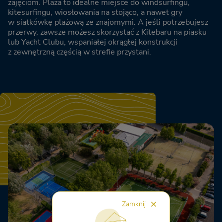
zajęciom. Plaża to idealne miejsce do windsurfingu,
kitesurfingu, wiosłowania na stojąco, a nawet gry
w siatkówkę plażową ze znajomymi. A jeśli potrzebujesz
przerwy, zawsze możesz skorzystać z Kitebaru na piasku
lub Yacht Clubu, wspaniałej okrągłej konstrukcji
z zewnętrzną częścią w strefie przystani.
Zamknij