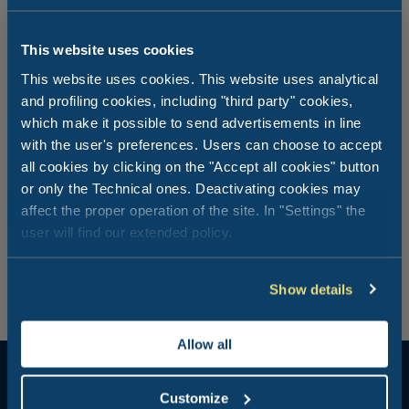
This website uses cookies
Chcesz spędzić na dzień na murawie?
This website uses cookies. This website uses analytical
and profiling cookies, including "third party" cookies,
Czy kiedykolwiek wyobrażałeś sobie wioskę/kurort we
which make it possible to send advertisements in line
Friuli-Wenecji Julijskiej z 18-dołkowym polem golfowym?
with the user's preferences. Users can choose to accept
Jeśli nigdy nie uprawiałeś tego sportu, Twoje wakacje
all cookies by clicking on the "Accept all cookies" button
w Tenuta Primero Grado Family Resort to odpowiednia
or only the Technical ones. Deactivating cookies may
okazja, aby zacząć. Nasi instruktorzy chętnie nauczą Cię
podstawowej techniki, a Ty możesz sprawdzić się
affect the proper operation of the site. In "Settings" the
najpierw na driving range, a następnie bezpośrednio na
user will find our extended policy.
polu. A jeśli nie masz sprzętu, zawsze możesz wypożyczyć
go bezpośrednio w naszym klubie golfowym!
Show details
Allow all
Customize