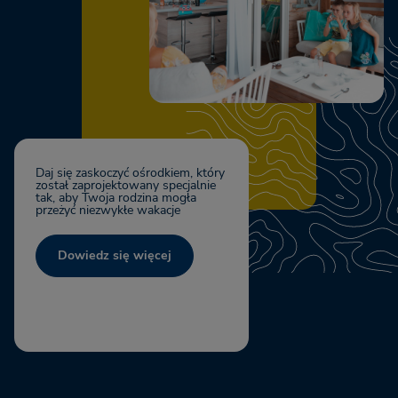
Daj się zaskoczyć ośrodkiem, który
został zaprojektowany specjalnie
tak, aby Twoja rodzina mogła
przeżyć niezwykłe wakacje
Dowiedz się więcej