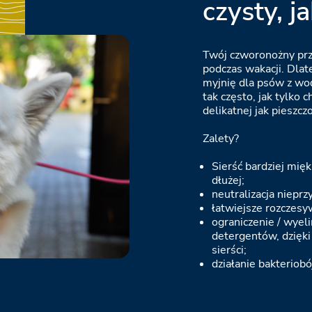
czysty, ja
Twój czworonożny przy
podczas wakacji. Dla
myjnię dla psów z w
tak często, jak tylko 
delikatnej jak pieszczo
Zalety?
Sierść bardziej mięk
dłużej;
neutralizacja niepr
łatwiejsze rozczesy
ograniczenie / wyel
detergentów, dzięki
sierści;
działanie bakteriobó