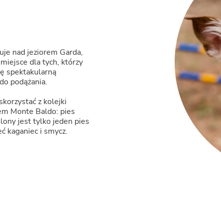
uje nad jeziorem Garda,
miejsce dla tych, którzy
się spektakularną
do podążania.
korzystać z kolejki
tem Monte Baldo: pies
lony jest tylko jeden pies
ć kaganiec i smycz.