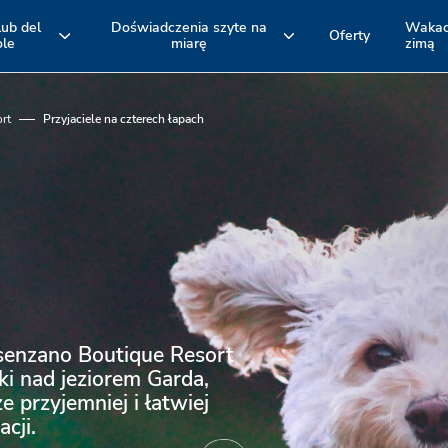
lub del
Doświadczenia szyte na
Wakac
Oferty
ole
miarę
zimą
e
Pakiet hotelowy
Noclegi
EMILIA ROMAGNA
TOSKANIA
Romagna
Maremma
i Bolonia
i Versilia
rt
Przyjaciele na czterech łapach
Aktywne doświadczenia i wycieczki
Baseny
rowerowe
Spina Adventures
Plaże
Rozrywka
Restauracje
senzano Boutique Resort
ki nad jeziorem Garda,
e przyjemniej i łatwiej
cji.