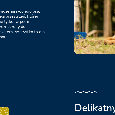
 widzenia swojego psa,
łą przestrzeń, której
e tylko: w pełni
rzeznaczony do
bszarem. Wszystko to dla
sort.
Delikatny