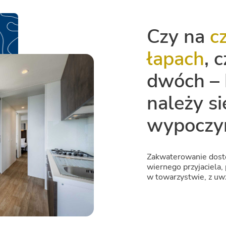
Czy na
c
łapach
, 
dwóch –
należy si
wypoczy
Zakwaterowanie dost
wiernego przyjaciela,
w towarzystwie, z uwz