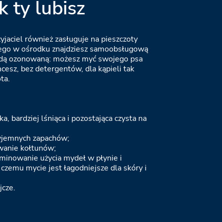
k ty lubisz
jaciel również zasługuje na pieszczoty
tego w ośrodku znajdziesz samoobsługową
odą ozonowaną: możesz myć swojego psa
chcesz, bez detergentów, dla kąpieli tak
ta.
ka, bardziej lśniąca i pozostająca czysta na
zyjemnych zapachów;
wanie kołtunów;
iminowanie użycia mydeł w płynie i
 czemu mycie jest łagodniejsze dla skóry i
jcze.