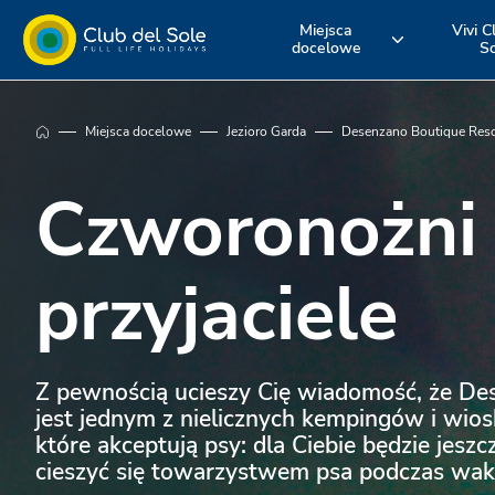
Miejsca
Vivi C
docelowe
S
Żyj swoim
Gdzie chcesz
Odkryj nasz
Miejsca docelowe
Jezioro Garda
Desenzano Boutique Reso
urlopem z Club
pojechać na
usługi
Czworonożni
del Sole
wakacje?
przyjaciele
Z pewnością ucieszy Cię wiadomość, że De
jest jednym z nielicznych kempingów i wios
które akceptują psy: dla Ciebie będzie jeszcz
cieszyć się towarzystwem psa podczas waka