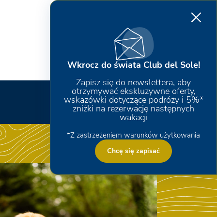
Wkrocz do świata Club del Sole!
Zapisz się do newslettera, aby
otrzymywać ekskluzywne oferty,
wskazówki dotyczące podróży i 5%*
zniżki na rezerwację następnych
wakacji
*Z zastrzeżeniem warunków użytkowania
Chcę się zapisać