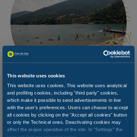
This website uses cookies
This website uses cookies. This website uses analytical
and profiling cookies, including "third party" cookies,
Nad jeziorem, jak nad morzem
which make it possible to send advertisements in line
with the user's preferences. Users can choose to accept
all cookies by clicking on the "Accept all cookies" button
200 metrów od wioski znajduje się Lido San Cristoforo,
or only the Technical ones. Deactivating cookies may
plaża z piaskiem przypominającym morze nad jeziorem
affect the proper operation of the site. In "Settings" the
Caldonazzo, gdzie można wypożyczyć leżaki i parasole,
a także skorzystać z wygodnego baru z przekąskami
user will find our extended policy.