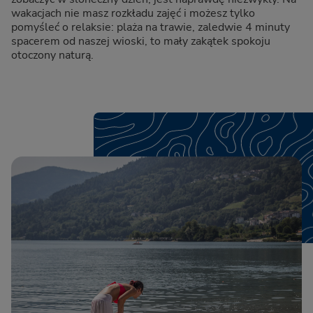
wakacjach nie masz rozkładu zajęć i możesz tylko
pomyśleć o relaksie: plaża na trawie, zaledwie 4 minuty
spacerem od naszej wioski, to mały zakątek spokoju
otoczony naturą.