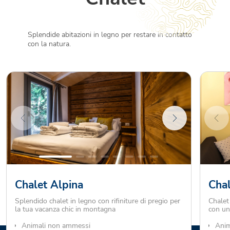
Splendide abitazioni in legno per restare in contatto
con la natura.
Chalet Alpina
Cha
Splendido chalet in legno con rifiniture di pregio per
Chalet
la tua vacanza chic in montagna
con un
Animali non ammessi
Anim