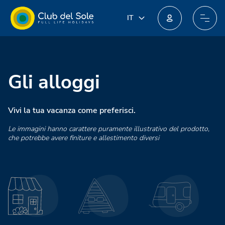
IT
IT
EN
Unisciti al nuovo programma fedeltà: potresti ottenere incredibili premi!
DE
FR
PL
Gli alloggi
NL
Vivi la tua vacanza come preferisci.
Le immagini hanno carattere puramente illustrativo del prodotto,
che potrebbe avere finiture e allestimento diversi