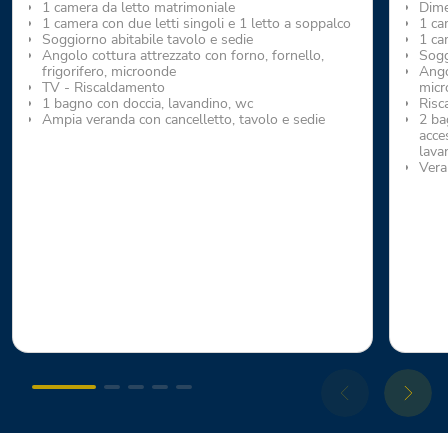
1 camera da letto matrimoniale
Dime
1 camera con due letti singoli e 1 letto a soppalco
1 ca
Soggiorno abitabile tavolo e sedie
1 ca
Angolo cottura attrezzato con forno, fornello,
Sogg
frigorifero, microonde
Ango
TV - Riscaldamento
micr
1 bagno con doccia, lavandino, wc
Risc
Ampia veranda con cancelletto, tavolo e sedie
2 ba
acce
lava
Vera