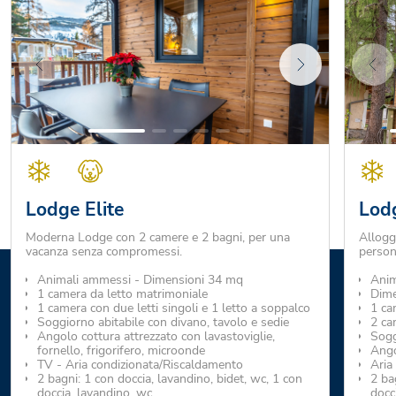
Lodge Elite
Lodg
Moderna Lodge con 2 camere e 2 bagni, per una
Allogg
vacanza senza compromessi.
person
Animali ammessi - Dimensioni 34 mq
Anim
1 camera da letto matrimoniale
Dime
1 camera con due letti singoli e 1 letto a soppalco
1 ca
Soggiorno abitabile con divano, tavolo e sedie
2 ca
Angolo cottura attrezzato con lavastoviglie,
Sogg
fornello, frigorifero, microonde
Ango
TV - Aria condizionata/Riscaldamento
Aria
2 bagni: 1 con doccia, lavandino, bidet, wc, 1 con
2 ba
doccia, lavandino, wc
docc