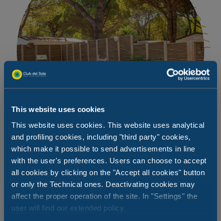
This website uses cookies
This website uses cookies. This website uses analytical
and profiling cookies, including "third party" cookies,
which make it possible to send advertisements in line
with the user's preferences. Users can choose to accept
all cookies by clicking on the "Accept all cookies" button
Godziny otwarcia strefy relaksu
or only the Technical ones. Deactivating cookies may
affect the proper operation of the site. In "Settings" the
Masażyści są dostępni tylko po wcześniejszej rezerwacji.
user will find our extended policy.
Nie czekaj! Przyjdź i wypróbuj fantastyczny masaż!