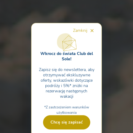
Zamknij
Wkrocz do świata Club del
Sole!
Zapisz się do newslettera, aby
otrzymywać ekskluzywne
oferty, wskazówki dotyczące
podróży i 5%* zniżki na
rezerwację następnych
wakacji
*Z zastrzeżeniem warunków
użytkowania
Chcę się zapisać