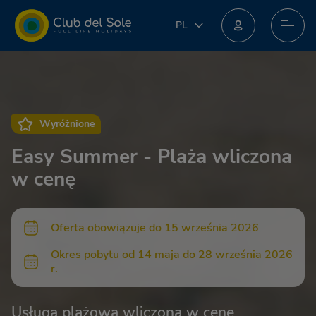
PL
PL
IT
Dołącz do nowego programu lojalnościowego: możesz zdobyć niesamowite nagrody!
EN
DE
FR
NL
Wyróżnione
Easy Summer - Plaża wliczona
w cenę
Oferta obowiązuje do 15 września 2026
Okres pobytu od 14 maja do 28 września 2026
r.
Usługa plażowa wliczona w cenę