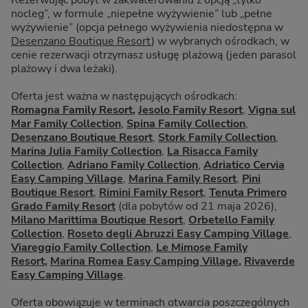
Rezerwując pobyt w zakwaterowaniu z opcją „tylko
nocleg”, w formule „niepełne wyżywienie” lub „pełne
wyżywienie” (opcja pełnego wyżywienia niedostępna w
Desenzano Boutique Resort
) w wybranych ośrodkach, w
cenie rezerwacji otrzymasz usługę plażową (jeden parasol
plażowy i dwa leżaki).
Oferta jest ważna w następujących ośrodkach:
Romagna Family Resort
,
Jesolo Family Resort
,
Vigna sul
Mar Family Collection
,
Spina Family Collection
,
Desenzano Boutique Resort
,
Stork Family Collection
,
Marina Julia Family Collection
,
La Risacca Family
Collection
,
Adriano Family Collection
,
Adriatico Cervia
Easy Camping Village
,
Marina Family Resort
,
Pini
Boutique Resort
,
Rimini Family Resort
,
Tenuta Primero
Grado Family Resort
(dla pobytów od 21 maja 2026),
Milano Marittima Boutique Resort
,
Orbetello Family
Collection
,
Roseto degli Abruzzi Easy Camping Village
,
Viareggio Family Collection
,
Le Mimose Family
Resort
,
Marina Romea Easy Camping Village
,
Rivaverde
Easy Camping Village
.
Oferta obowiązuje w terminach otwarcia poszczególnych