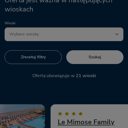
Oferta jest ważna w następujących
wioskach
Wioski
Zresetuj filtry
Szukaj
Oferta obowiązuje w
21
wioski
Le Mimose Family