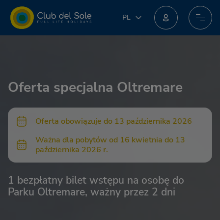
PL
PL
IT
Dołącz do nowego programu lojalnościowego: możesz zdobyć niesamowite nagrody!
EN
DE
FR
Oferta specjalna Oltremare
NL
Oferta obowiązuje do 13 października 2026
Ważna dla pobytów od 16 kwietnia do 13
października 2026 r.
1 bezpłatny bilet wstępu na osobę do
Parku Oltremare, ważny przez 2 dni