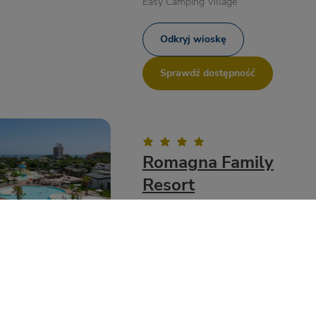
Easy Camping Village
Odkryj wioskę
Sprawdź dostępność
Romagna Family
Resort
Riccione - Emilia Romagna
Jeśli chcesz spędzić wakacje
w samym sercu Riccione, Romagna
Family Resort to idealny wybór dla
Ciebie!
Odkryj wioskę