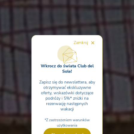
Zamknij
Wkrocz do świata Club del
Sole!
Zapisz się do newslettera, aby
otrzymywać ekskluzywne
oferty, wskazówki dotyczące
podróży i 5%* zniżki na
rezerwację następnych
wakacji
*Z zastrzeżeniem warunków
użytkowania