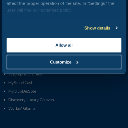
affect the proper operation of the site. In "Settings" the
Grupy i MICE:
user will find our extended policy.
+39 0543 1908740
(pon.-pt. / 09:00-18:00)
Partnerzy i dostawcy:
+39 0543 371100
(pon.-pt. / 09:00-18:00)
Show details
Kim jesteśmy
Allow all
Wiadomości z Club del Sole
Ty żyjesz Club Del Sole
Customize
FAQ
Współpracuj z nami
MySmartCash
MyClubDelSole
Discovery Luxury Caravan
Workin' Glamp