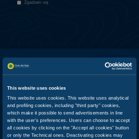
Zgadzam się
Club del Sole jest synonimem wakacji na świeżym powietrzu: 29
This website uses cookies
wiosek wakacyjnych położonych o krok od morza, w górach,
wzdłuż wybrzeży najpopularniejszych włoskich letnich
This website uses cookies. This website uses analytical
miejscowości wypoczynkowych.
and profiling cookies, including "third party" cookies,
which make it possible to send advertisements in line
Centrala rezerwacji:
+39 0543 24108
with the user's preferences. Users can choose to accept
all cookies by clicking on the "Accept all cookies" button
Dla agencji i touroperatorów:
or only the Technical ones. Deactivating cookies may
+39 0543 1908711
(pon.-pt. / 09:00-18:00)