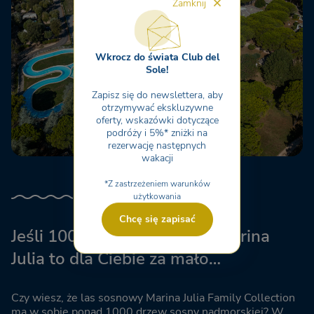
Zamknij
Wkrocz do świata Club del
Sole!
Zapisz się do newslettera, aby
otrzymywać ekskluzywne
oferty, wskazówki dotyczące
podróży i 5%* zniżki na
rezerwację następnych
wakacji
*Z zastrzeżeniem warunków
użytkowania
Chcę się zapisać
Jeśli 1000 sosen w wiosce Marina
Julia to dla Ciebie za mało…
Czy wiesz, że las sosnowy Marina Julia Family Collection
ma w sobie ponad 1000 drzew sosny nadmorskiej? W