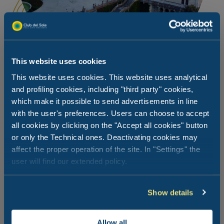
This website uses cookies
This website uses cookies. This website uses analytical
and profiling cookies, including "third party" cookies,
Zamki z XIX wieku i historia
which make it possible to send advertisements in line
starożytna!
with the user's preferences. Users can choose to accept
all cookies by clicking on the "Accept all cookies" button
or only the Technical ones. Deactivating cookies may
Zamek Miramare, w którym mieszkała cesarzowa Sissi,
affect the proper operation of the site. In "Settings" the
znajduje się zaledwie 30 minut jazdy samochodem od
user will find our extended policy.
Marina Julia Family Collection. Koniecznie trzeba też
odwiedzić zamek w Gorizii albo ruiny Aquilei, miasta
będącego symbolem świetności starożytnego Rzymu. To
Show details
cudowne miejsca, które opowiadają ponadczasowe
historie. A co powiesz na odkrycie pięknego Udine lub
Palmanovy, miasta-fortu?
Allow all