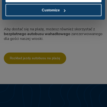
Bezpłatny autobus wahadłowy na
Customize
plażę
Aby dostać się na plażę, możesz również skorzystać z
bezpłatnego autobusu wahadłowego
zarezerwowanego
dla gości naszej wioski.
Rozkład jazdy autobusu na plażę